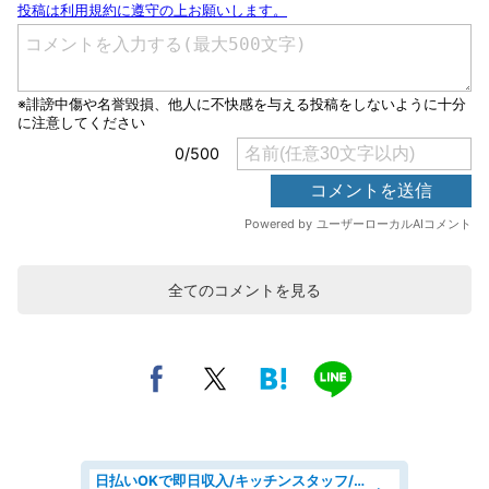
全てのコメントを見る
日払いOKで即日収入/キッチンスタッフ/「原付免許必須」デリバリー業務など、自己成長可能な幅広い仕事に挑戦!髪型自由&ピアス・ネイルOK/茨城県/水戸市