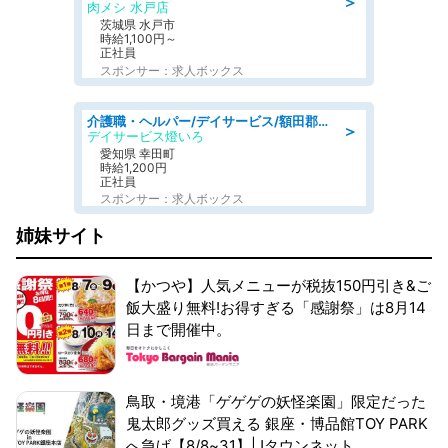
＞
肉メシ 水戸店
茨城県 水戸市
時給1,100円～
正社員
スポンサー：求人ボックス
介護職・ヘルパー/デイサービス/額田郡幸田町/JR東海道本線 幸田/愛知県
＞
デイサービス燈いろ
愛知県 幸田町
時給1,200円
正社員
スポンサー：求人ボックス
姉妹サイト
【かつや】人気メニューが税抜150円引き&ご
飯大盛り無料!お得すぎる「感謝祭」は8月14
日まで開催中。
鳥取・境港「ゲゲゲの妖怪楽園」限定だった
鬼太郎グッズ買える 銀座・博品館TOY PARK
へ急げ【8/8~31】|Jタウンネット