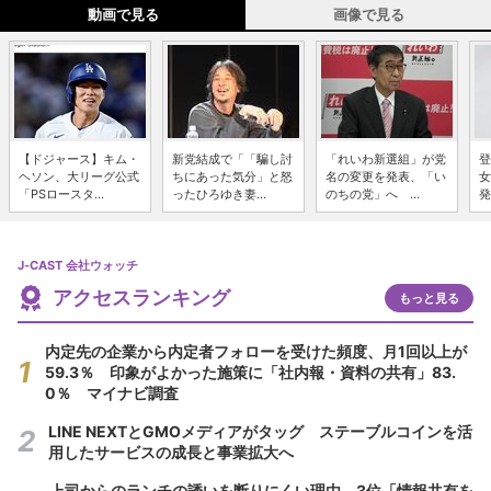
動画で見る
画像で見る
【ドジャース】キム・
新党結成で「「騙し討
「れいわ新選組」が党
登
ヘソン、大リーグ公式
ちにあった気分」と怒
名の変更を発表、「い
女
「PSロースタ...
ったひろゆき妻...
のちの党」へ ...
発
J-CAST 会社ウォッチ
アクセスランキング
もっと見る
内定先の企業から内定者フォローを受けた頻度、月1回以上が
59.3％ 印象がよかった施策に「社内報・資料の共有」83.
0％ マイナビ調査
LINE NEXTとGMOメディアがタッグ ステーブルコインを活
用したサービスの成長と事業拡大へ
上司からのランチの誘いを断りにくい理由 3位「情報共有を