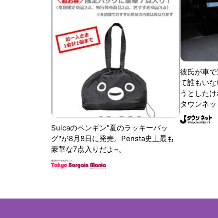
彼氏が車で
て誰もいな
うとしたけれ
タウンネッ
Suicaのペンギン"夏のラッキーバッ
グ"が8月8日に発売。Pensta史上最も
豪華な7点入りだよ~。