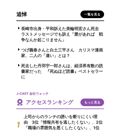
追悼
一覧を見る
長崎市出身・平和訴えた美輪明宏さん死去
ラストメッセージでも訴え「愛があれば 戦
争なんか起こりません」
つげ義春さんと白土三平さん カリスマ漫画
家、二人の「違い」とは？
死去した丹羽宇一郎さんは、経済界有数の読
書家だった 『死ぬほど読書』ベストセラー
に
J-CAST 会社ウォッチ
アクセスランキング
もっと見る
上司からのランチの誘いを断りにくい理
由 3位「情報共有を逃したくない」、2位
「職場の雰囲気を悪くしたくない」、1位