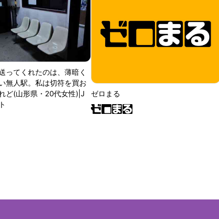
送ってくれたのは、薄暗く
い無人駅。私は切符を買お
ど(山形県・20代女性)|J
ゼロまる
ト