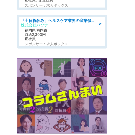
スポンサー：求人ボックス
「土日祝休み」ヘルスケア業界の産業保健師/高時給/未経験OK/要資格:保健師、正看護師
＞
株式会社パソナ
福岡県 福岡市
時給2,300円
正社員
スポンサー：求人ボックス