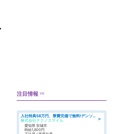
し
注目情報
PR
入社特典58万円、寮費完備で無料!デンソーで働こう!自動車工場で小型部品の検査業務 denso aichi
＞
株式会社テクノスマイル
愛知県 安城市
時給1,800円
正社員 / 派遣社員