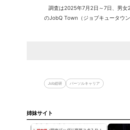
調査は2025年7月2日～7日、男女
のJobQ Town（ジョブキュータウ
Job総研
パーソルキャリア
姉妹サイト