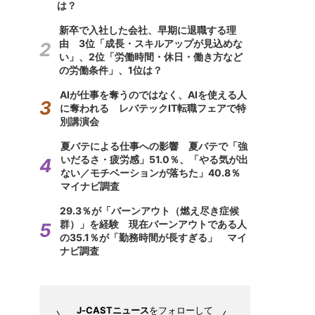
は？
新卒で入社した会社、早期に退職する理
由 3位「成長・スキルアップが見込めな
い」、2位「労働時間・休日・働き方など
の労働条件」、1位は？
AIが仕事を奪うのではなく、AIを使える人
に奪われる レバテックIT転職フェアで特
別講演会
夏バテによる仕事への影響 夏バテで「強
いだるさ・疲労感」51.0％、「やる気が出
ない／モチベーションが落ちた」40.8％
マイナビ調査
29.3％が「バーンアウト（燃え尽き症候
群）」を経験 現在バーンアウトである人
の35.1％が「勤務時間が長すぎる」 マイ
ナビ調査
J-CASTニュース
をフォローして