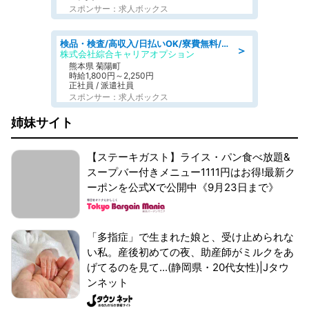
スポンサー：求人ボックス
検品・検査/高収入/日払いOK/寮費無料/日勤/20・30・40代活躍中
＞
株式会社綜合キャリアオプション
熊本県 菊陽町
時給1,800円～2,250円
正社員 / 派遣社員
スポンサー：求人ボックス
姉妹サイト
【ステーキガスト】ライス・パン食べ放題&
スープバー付きメニュー1111円はお得!最新ク
ーポンを公式Xで公開中《9月23日まで》
「多指症」で生まれた娘と、受け止められな
い私。産後初めての夜、助産師がミルクをあ
げてるのを見て...(静岡県・20代女性)|Jタウ
ンネット