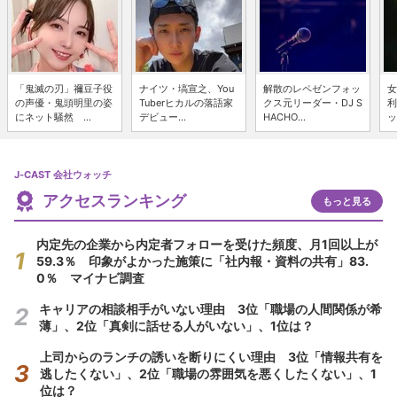
「鬼滅の刃」禰豆子役
ナイツ・塙宣之、You
解散のレペゼンフォッ
女
の声優・鬼頭明里の姿
Tuberヒカルの落語家
クス元リーダー・DJ S
利
にネット騒然 ...
デビュー...
HACHO...
ッ
J-CAST 会社ウォッチ
アクセスランキング
もっと見る
内定先の企業から内定者フォローを受けた頻度、月1回以上が
59.3％ 印象がよかった施策に「社内報・資料の共有」83.
0％ マイナビ調査
キャリアの相談相手がいない理由 3位「職場の人間関係が希
薄」、2位「真剣に話せる人がいない」、1位は？
上司からのランチの誘いを断りにくい理由 3位「情報共有を
逃したくない」、2位「職場の雰囲気を悪くしたくない」、1
位は？