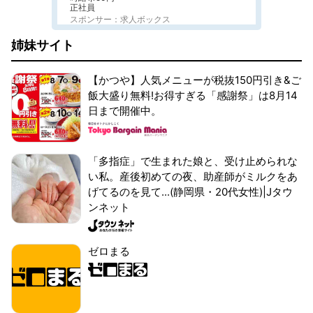
正社員
スポンサー：求人ボックス
姉妹サイト
【かつや】人気メニューが税抜150円引き&ご
飯大盛り無料!お得すぎる「感謝祭」は8月14
日まで開催中。
「多指症」で生まれた娘と、受け止められな
い私。産後初めての夜、助産師がミルクをあ
げてるのを見て...(静岡県・20代女性)|Jタウ
ンネット
ゼロまる