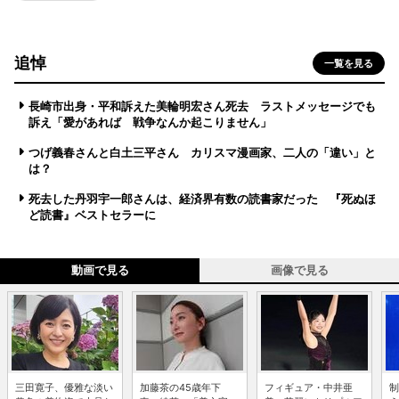
追悼
一覧を見る
長崎市出身・平和訴えた美輪明宏さん死去 ラストメッセージでも
訴え「愛があれば 戦争なんか起こりません」
つげ義春さんと白土三平さん カリスマ漫画家、二人の「違い」と
は？
死去した丹羽宇一郎さんは、経済界有数の読書家だった 『死ぬほ
ど読書』ベストセラーに
動画で見る
画像で見る
三田寛子、優雅な淡い
加藤茶の45歳年下
フィギュア・中井亜
制