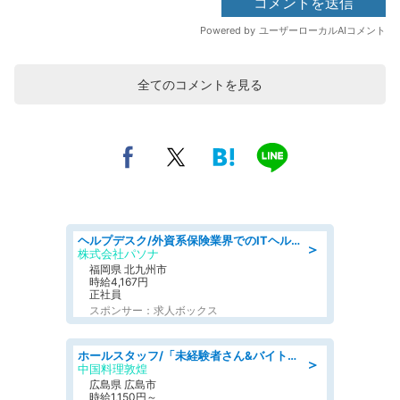
全てのコメントを見る
ヘルプデスク/外資系保険業界でのITヘルプデスク業務/駅近/即日勤務可/ヘルプデスク
＞
株式会社パソナ
福岡県 北九州市
時給4,167円
正社員
スポンサー：求人ボックス
ホールスタッフ/「未経験者さん&バイトデビューも大歓迎」残業ほぼなし×1日3時間〜勤務OK!フォロー体制も充実/広島県/広島市南区
＞
中国料理敦煌
広島県 広島市
時給1,150円～