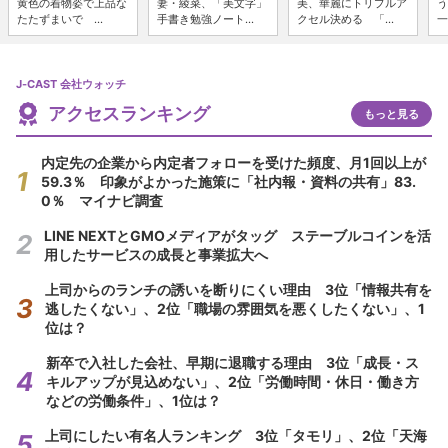
黄色の着物姿で上品な
妻・綾菜、「美文字」
美、華麗にトリプルア
う
たたずまいで ...
手書き勉強ノート...
クセル決める 「...
一
J-CAST 会社ウォッチ
アクセスランキング
もっと見る
内定先の企業から内定者フォローを受けた頻度、月1回以上が
59.3％ 印象がよかった施策に「社内報・資料の共有」83.
0％ マイナビ調査
LINE NEXTとGMOメディアがタッグ ステーブルコインを活
用したサービスの成長と事業拡大へ
上司からのランチの誘いを断りにくい理由 3位「情報共有を
逃したくない」、2位「職場の雰囲気を悪くしたくない」、1
位は？
新卒で入社した会社、早期に退職する理由 3位「成長・ス
キルアップが見込めない」、2位「労働時間・休日・働き方
などの労働条件」、1位は？
上司にしたい有名人ランキング 3位「タモリ」、2位「天海