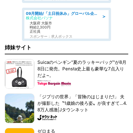
09月開始/「土日祝休み」グローバル企業での産業保健のお仕事/保健師/高時給/残業なし/服装自由
＞
株式会社パソナ
大阪府 大阪市
時給2,300円
正社員
スポンサー：求人ボックス
姉妹サイト
Suicaのペンギン"夏のラッキーバッグ"が8月
8日に発売。Pensta史上最も豪華な7点入り
だよ~。
「ジブリの世界」「冒険のはじまりだ!」 夫
が撮影した〝1歳娘の後ろ姿〟が良すぎて...4.
8万人感激|Jタウンネット
ゼロまる