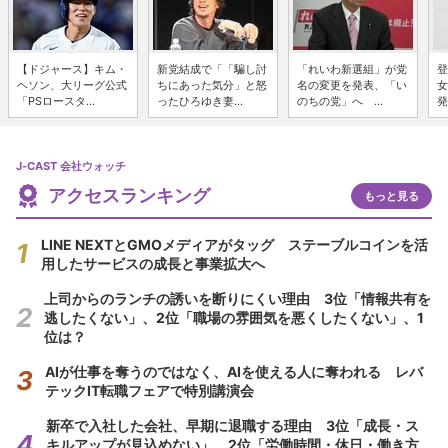
【ドジャース】キム・
新党結成で「「騙し討
「れいわ新選組」が党
登
ヘソン、大リーグ公式
ちにあった気分」と怒
名の変更を発表、「い
女
「PSロースタ...
ったひろゆき妻...
のちの党」へ ...
発
J-CAST 会社ウォッチ
アクセスランキング
もっと見る
LINE NEXTとGMOメディアがタッグ ステーブルコインを活
用したサービスの成長と事業拡大へ
上司からのランチの誘いを断りにくい理由 3位「情報共有を
逃したくない」、2位「職場の雰囲気を悪くしたくない」、1
位は？
AIが仕事を奪うのではなく、AIを使える人に奪われる レバ
テックIT転職フェアで特別講演会
新卒で入社した会社、早期に退職する理由 3位「成長・ス
キルアップが見込めない」、2位「労働時間・休日・働き方