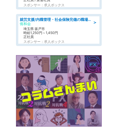
スポンサー：求人ボックス
就労支援/内職管理・社会保険完備の職場で生活支援員
＞
侑和会
埼玉県 坂戸市
時給1,250円～1,450円
正社員
スポンサー：求人ボックス