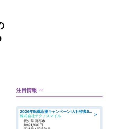
の
b
注目情報
PR
2026年転職応援キャンペーン!入社特典58万円/デンソーで働こう!自動車工場で小型部品の検査業務 denso aichi
＞
株式会社テクノスマイル
愛知県 蒲郡市
時給1,800円
正社員 / 派遣社員