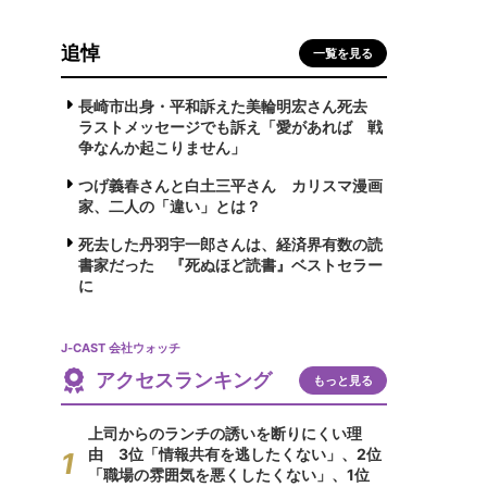
追悼
一覧を見る
長崎市出身・平和訴えた美輪明宏さん死去
ラストメッセージでも訴え「愛があれば 戦
争なんか起こりません」
つげ義春さんと白土三平さん カリスマ漫画
家、二人の「違い」とは？
死去した丹羽宇一郎さんは、経済界有数の読
書家だった 『死ぬほど読書』ベストセラー
に
J-CAST 会社ウォッチ
アクセスランキング
もっと見る
上司からのランチの誘いを断りにくい理
由 3位「情報共有を逃したくない」、2位
「職場の雰囲気を悪くしたくない」、1位