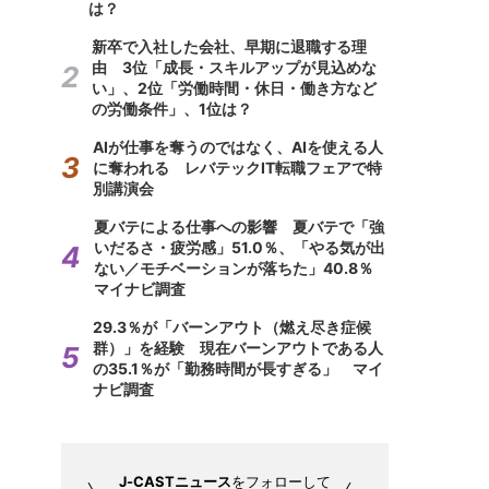
は？
新卒で入社した会社、早期に退職する理
由 3位「成長・スキルアップが見込めな
い」、2位「労働時間・休日・働き方など
の労働条件」、1位は？
AIが仕事を奪うのではなく、AIを使える人
に奪われる レバテックIT転職フェアで特
別講演会
夏バテによる仕事への影響 夏バテで「強
いだるさ・疲労感」51.0％、「やる気が出
ない／モチベーションが落ちた」40.8％
マイナビ調査
29.3％が「バーンアウト（燃え尽き症候
群）」を経験 現在バーンアウトである人
の35.1％が「勤務時間が長すぎる」 マイ
ナビ調査
J-CASTニュース
をフォローして