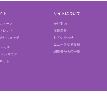
イト
サイトについて
Tニュース
会社案内
Tトレンド
採用情報
ST会社ウォッチ
お問い合わせ
ニュース読者投稿
ウォッチ
編集長からの手紙
ーゲンマニア
ネット
る