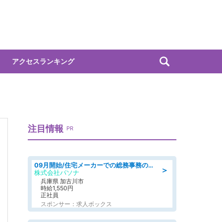
アクセスランキング
注目情報
PR
09月開始/住宅メーカーでの総務事務のお仕事/駅近/車通勤可/一般事務/人事労務
＞
株式会社パソナ
兵庫県 加古川市
時給1,550円
正社員
スポンサー：求人ボックス