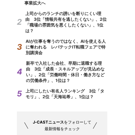
事業拡大へ
上司からのランチの誘いを断りにくい理
由 3位「情報共有を逃したくない」、2位
「職場の雰囲気を悪くしたくない」、1位
は？
AIが仕事を奪うのではなく、AIを使える人
に奪われる レバテックIT転職フェアで特
別講演会
新卒で入社した会社、早期に退職する理
由 3位「成長・スキルアップが見込めな
い」、2位「労働時間・休日・働き方など
の労働条件」、1位は？
上司にしたい有名人ランキング 3位「タ
モリ」、2位「天海祐希」、1位は？
J-CASTニュース
をフォローして
最新情報をチェック