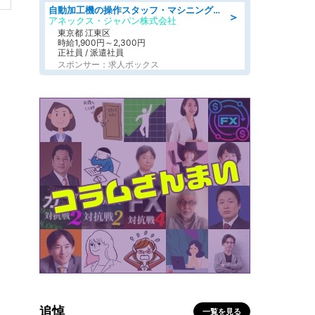
自動加工機の操作スタッフ・マシニングセンタ/工業系卒歓迎/未経験OK/ブランクOK/学歴不問/交通費支給
＞
アネックス・ジャパン株式会社
東京都 江東区
時給1,900円～2,300円
正社員 / 派遣社員
スポンサー：求人ボックス
追悼
一覧を見る