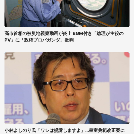
高市首相の被災地視察動画が炎上 BGM付き「総理が主役の
PV」に「政権プロパガンダ」批判
小林よしのり氏「ワシは提訴しますよ」...皇室典範改正案に