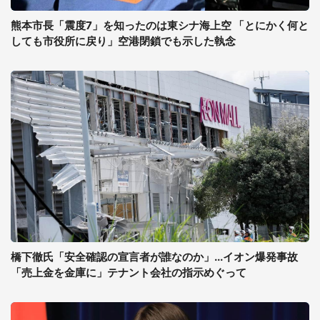
熊本市長「震度7」を知ったのは東シナ海上空 「とにかく何と
しても市役所に戻り」空港閉鎖でも示した執念
橋下徹氏「安全確認の宣言者が誰なのか」...イオン爆発事故
「売上金を金庫に」テナント会社の指示めぐって