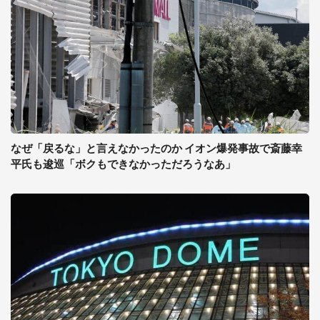
なぜ「戻るな」と言えなかったのか イオン爆発事故で斎藤幸
平氏も逡巡「ボクもできなかっただろうなあ」