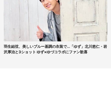
羽生結弦、美しいブルー基調の衣装で...「ゆず」北川悠仁・岩
沢厚治と3ショット ゆず×ゆづコラボにファン歓喜
コンテンツ
関連サイト
最新記事一覧
J-CASTニュース
コラムざんまい
J-CASTトレンド
ニュース pickup
J-CAST会社ウォッチ