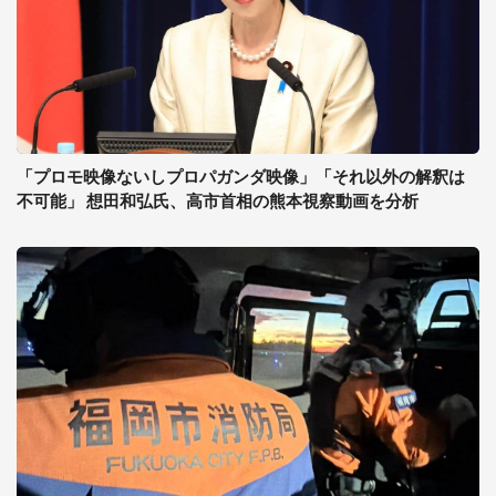
「プロモ映像ないしプロパガンダ映像」「それ以外の解釈は
不可能」 想田和弘氏、高市首相の熊本視察動画を分析