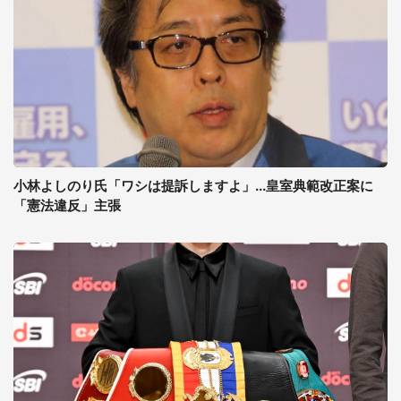
小林よしのり氏「ワシは提訴しますよ」...皇室典範改正案に
「憲法違反」主張