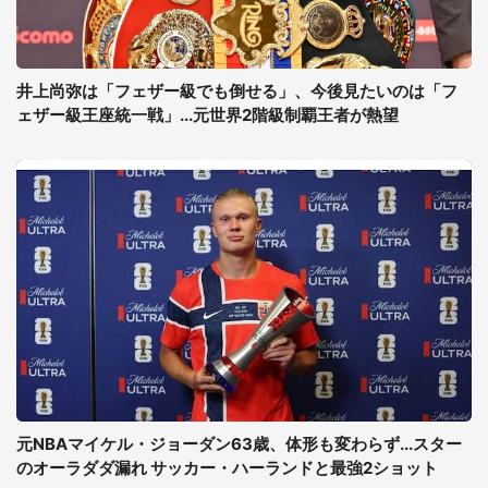
井上尚弥は「フェザー級でも倒せる」、今後見たいのは「フ
ェザー級王座統一戦」...元世界2階級制覇王者が熱望
元NBAマイケル・ジョーダン63歳、体形も変わらず...スター
のオーラダダ漏れ サッカー・ハーランドと最強2ショット