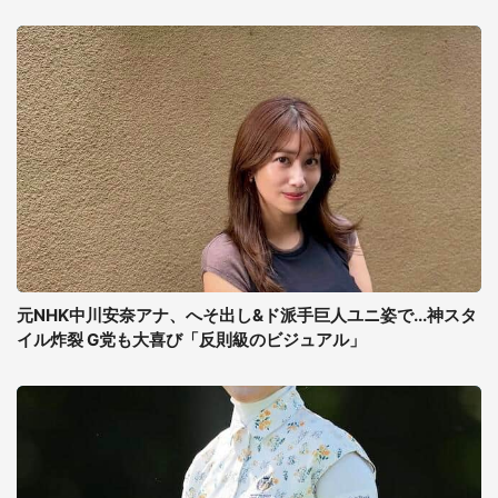
元NHK中川安奈アナ、へそ出し&ド派手巨人ユニ姿で...神スタ
イル炸裂 G党も大喜び「反則級のビジュアル」