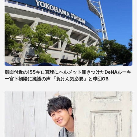
顔面付近の155キロ直球にヘルメット叩きつけたDeNAルーキ
ー宮下朝陽に擁護の声 「負けん気必要」と球団OB