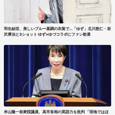
羽生結弦、美しいブルー基調の衣装で...「ゆず」北川悠仁・岩
沢厚治と3ショット ゆず×ゆづコラボにファン歓喜
米山隆一前衆院議員、高市首相の英語力を批判 「現地ではほ