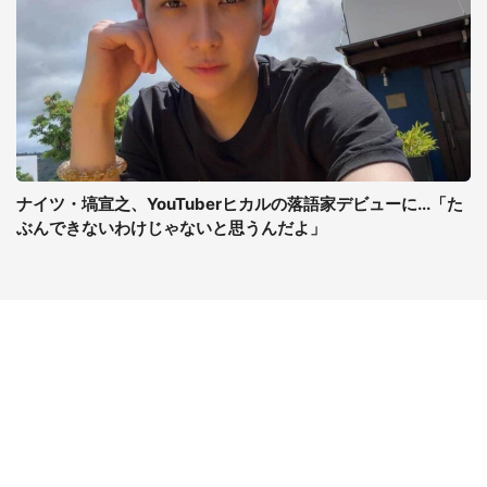
ナイツ・塙宣之、YouTuberヒカルの落語家デビューに...「た
ぶんできないわけじゃないと思うんだよ」
コンテンツ
関連サイト
最新記事一覧
J-CASTニュース
コラムざんまい
J-CASTトレンド
ニュース pickup
J-CAST会社ウォッチ