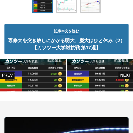
記事本文を読む
専修大を突き放しにかかる明大、慶大はひと休み（2）
【カソツー大学対抗戦 第17週】