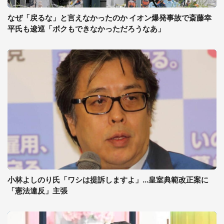
なぜ「戻るな」と言えなかったのか イオン爆発事故で斎藤幸
平氏も逡巡「ボクもできなかっただろうなあ」
小林よしのり氏「ワシは提訴しますよ」...皇室典範改正案に
「憲法違反」主張