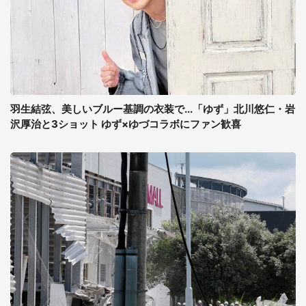
羽生結弦、美しいブルー基調の衣装で...「ゆず」北川悠仁・岩
沢厚治と3ショット ゆず×ゆづコラボにファン歓喜