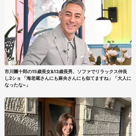
市川團十郎の15歳長女&13歳長男、ソファでリラックス仲良
し2ショ 「海老蔵さんにも麻央さんにも似てますね」「大人に
なったな~」