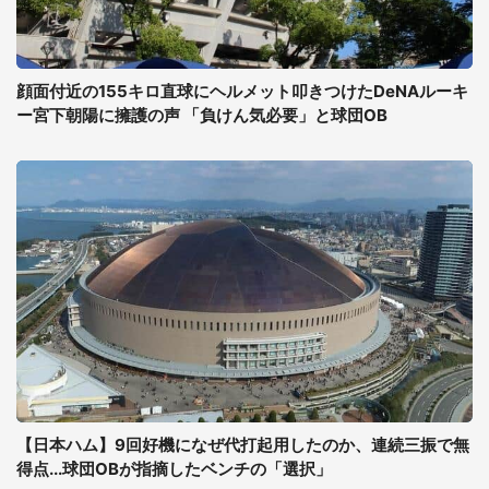
顔面付近の155キロ直球にヘルメット叩きつけたDeNAルーキ
ー宮下朝陽に擁護の声 「負けん気必要」と球団OB
【日本ハム】9回好機になぜ代打起用したのか、連続三振で無
得点...球団OBが指摘したベンチの「選択」