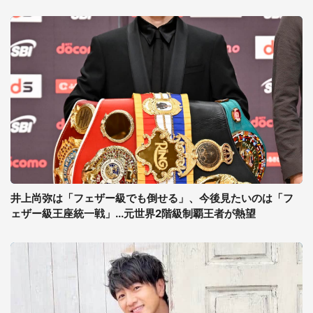
井上尚弥は「フェザー級でも倒せる」、今後見たいのは「フ
ェザー級王座統一戦」...元世界2階級制覇王者が熱望