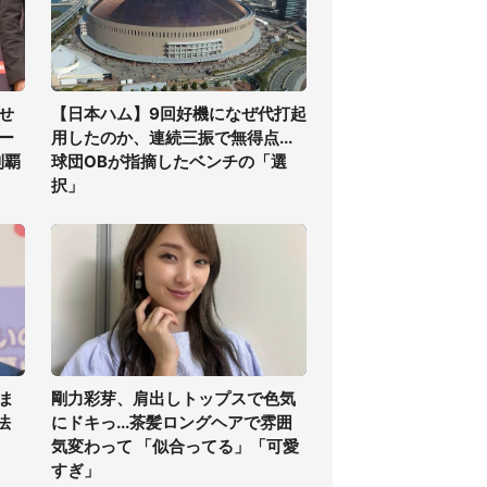
せ
【日本ハム】9回好機になぜ代打起
ー
用したのか、連続三振で無得点...
制覇
球団OBが指摘したベンチの「選
択」
ま
剛力彩芽、肩出しトップスで色気
法
にドキっ...茶髪ロングヘアで雰囲
気変わって 「似合ってる」「可愛
すぎ」