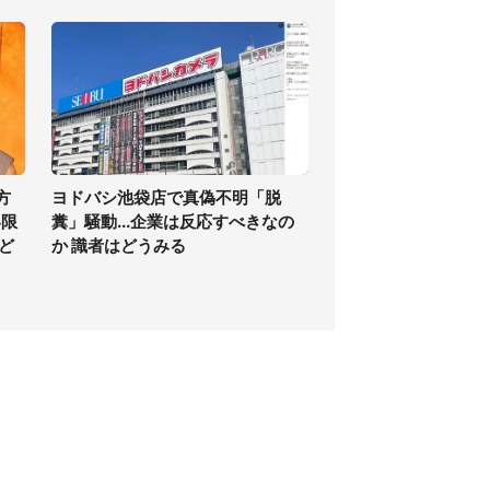
方
ヨドバシ池袋店で真偽不明「脱
い限
糞」騒動...企業は反応すべきなの
ど
か 識者はどうみる