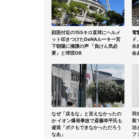
顔面付近の155キロ直球にヘルメ
電
ット叩きつけたDeNAルーキー宮
ド
下朝陽に擁護の声 「負けん気必
在
要」と球団OB
会
なぜ「戻るな」と言えなかったの
羽
か イオン爆発事故で斎藤幸平氏も
装
逡巡「ボクもできなかっただろう
治
なあ」
フ