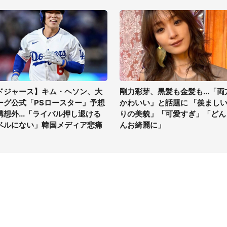
ドジャース】キム・ヘソン、大
剛力彩芽、黒髪も金髪も...「両
ーグ公式「PSロースター」予想
かわいい」と話題に 「羨まし
構想外...「ライバル押し退ける
りの美貌」「可愛すぎ」「どん
ベルにない」韓国メディア悲痛
んお綺麗に」
イト
サイトについて