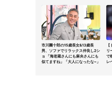
市川團十郎の15歳長女&13歳長
【
男、ソファでリラックス仲良し2シ
リ
ョ 「海老蔵さんにも麻央さんにも
で
似てますね」「大人になったな~」
レ
コンテンツ
関連サ