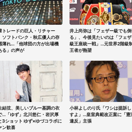
撃トレードの巨人・リチャー
井上尚弥は「フェザー級でも倒
、ソフトバンク・秋広優人の存
る」、今後見たいのは「フェザ
感薄れ...「他球団の方が出場機
級王座統一戦」...元世界2階級
ある」の声が
王者が熱望
生結弦、美しいブルー基調の衣
小林よしのり氏「ワシは提訴し
で...「ゆず」北川悠仁・岩沢厚
すよ」...皇室典範改正案に「憲
と3ショット ゆず×ゆづコラボに
違反」主張
ァン歓喜