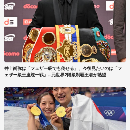
井上尚弥は「フェザー級でも倒せる」、今後見たいのは「フ
ェザー級王座統一戦」...元世界2階級制覇王者が熱望