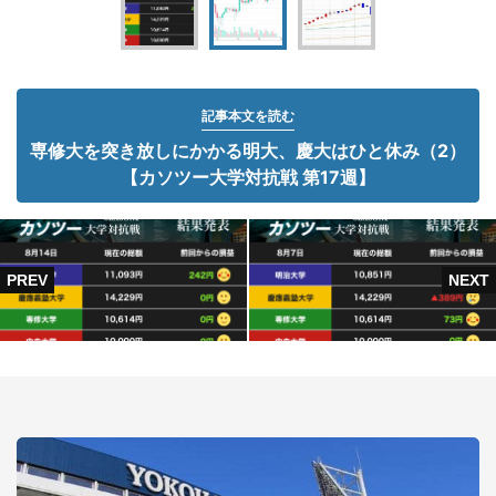
記事本文を読む
専修大を突き放しにかかる明大、慶大はひと休み（2）
【カソツー大学対抗戦 第17週】