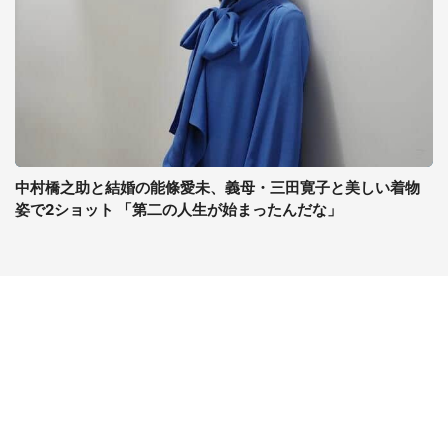
中村橋之助と結婚の能條愛未、義母・三田寛子と美しい着物
姿で2ショット 「第二の人生が始まったんだな」
コンテンツ
関連サイト
最新記事一覧
J-CASTニュース
コラムざんまい
J-CASTトレンド
ニュース pickup
J-CAST会社ウォッチ