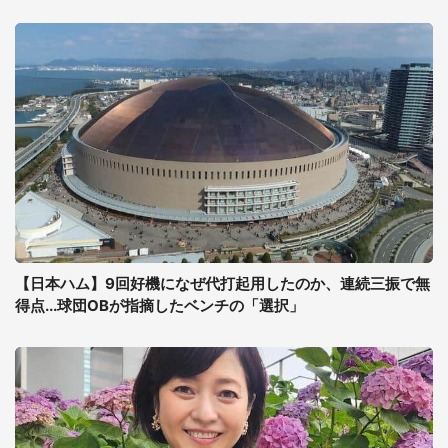
【日本ハム】9回好機になぜ代打起用したのか、連続三振で無
得点...球団OBが指摘したベンチの「選択」