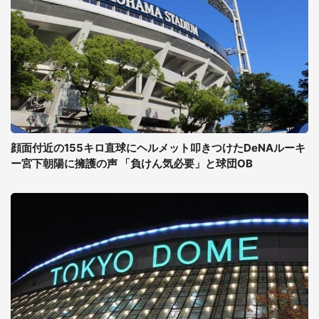
顔面付近の155キロ直球にヘルメット叩きつけたDeNAルーキ
ー宮下朝陽に擁護の声 「負けん気必要」と球団OB