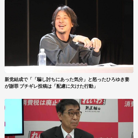
新党結成で「「騙し討ちにあった気分」と怒ったひろゆき妻
が謝罪 ブチギレ投稿は「配慮に欠けた行動」