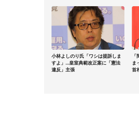
小林よしのり氏「ワシは提訴しま
「
すよ」...皇室典範改正案に「憲法
ま
違反」主張
首
コンテンツ
関連サ