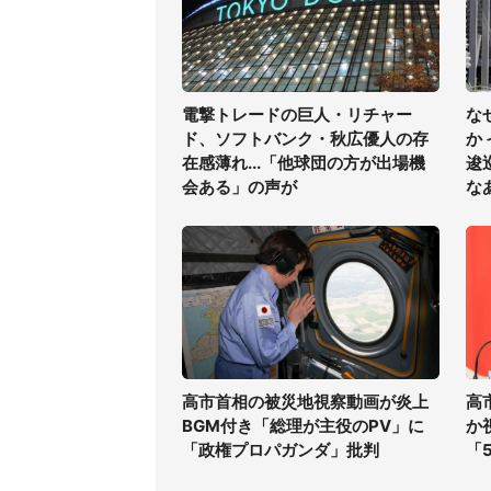
電撃トレードの巨人・リチャー
な
ド、ソフトバンク・秋広優人の存
か
在感薄れ...「他球団の方が出場機
逡
会ある」の声が
な
高市首相の被災地視察動画が炎上
高
BGM付き「総理が主役のPV」に
か
「政権プロパガンダ」批判
「