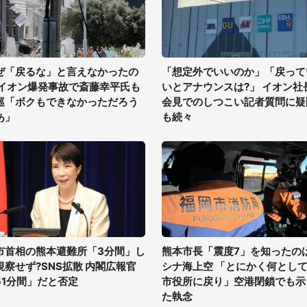
ぜ「戻るな」と言えなかったの
「想定外でいいのか」「戻って
 イオン爆発事故で斎藤幸平氏も
いとアナウンスは?」 イオン社
巡「ボクもできなかっただろう
会見でのしつこい記者質問に疑
あ」
も続々
市首相の熊本避難所「3分間」し
熊本市長「震度7」を知ったの
視察せず?SNS拡散 内閣広報官
シナ海上空 「とにかく何とし
51分間」だと否定
市役所に戻り」空港閉鎖でも示
た執念