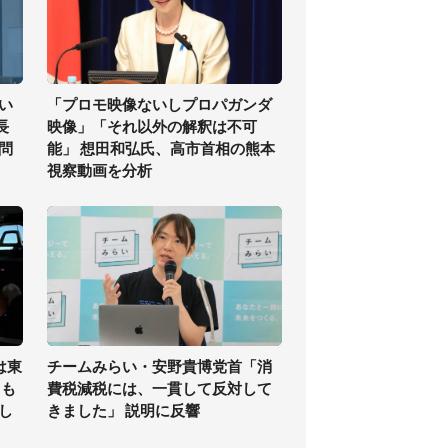
い
「プロモ映像ないしプロパガンダ
長
映像」「それ以外の解釈は不可
問
能」 想田和弘氏、高市首相の熊本
視察動画を分析
は東
チームみらい・安野貴博党首「消
ても
費税減税には、一貫して反対して
し
きました」 説明に反響