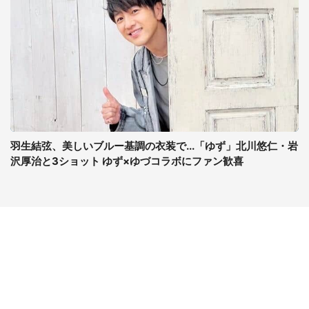
羽生結弦、美しいブルー基調の衣装で...「ゆず」北川悠仁・岩
沢厚治と3ショット ゆず×ゆづコラボにファン歓喜
コンテンツ
関連サイト
最新記事一覧
J-CASTニュース
コラムざんまい
J-CASTトレンド