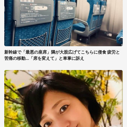
新幹線で「最悪の座席」隣が大股広げてこちらに侵食 疲労と
苦痛の移動...「席を変えて」と車掌に訴え