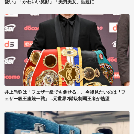
愛い」「かわいい笑顔」「美男美女」話題に
井上尚弥は「フェザー級でも倒せる」、今後見たいのは「フ
ェザー級王座統一戦」...元世界2階級制覇王者が熱望