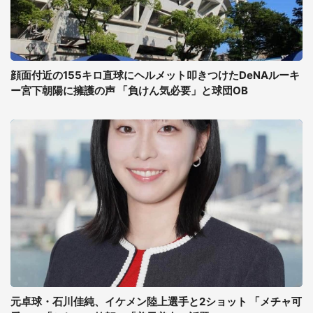
顔面付近の155キロ直球にヘルメット叩きつけたDeNAルーキ
ー宮下朝陽に擁護の声 「負けん気必要」と球団OB
元卓球・石川佳純、イケメン陸上選手と2ショット 「メチャ可