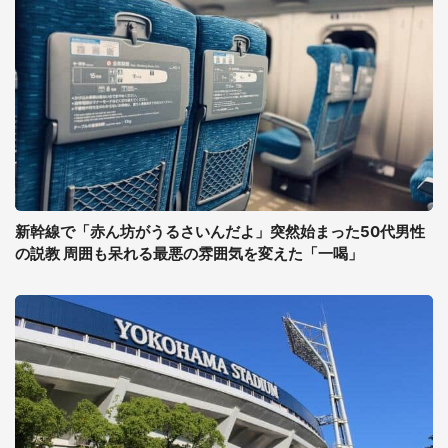
新幹線で「赤ん坊がうるさいんだよ」突然始まった50代男性
の説教 周囲も呆れる最悪の雰囲気を変えた「一喝」