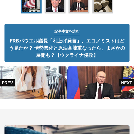
記事本文を読む
FRBパウエル議長「利上げ発言」、エコノミストはど
う見たか？ 情勢悪化と原油高騰重なったら、まさかの
展開も？【ウクライナ侵攻】