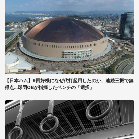
【日本ハム】9回好機になぜ代打起用したのか、連続三振で無
得点...球団OBが指摘したベンチの「選択」