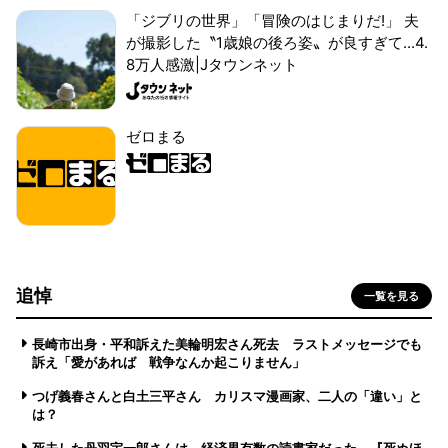
「ジブリの世界」「冒険のはじまりだ!」 夫
が撮影した〝1歳娘の後ろ姿〟が良すぎて...4.
8万人感激|Jタウンネット
ゼロまる
追悼
一覧を見る
長崎市出身・平和訴えた美輪明宏さん死去 ラストメッセージでも
訴え「愛があれば 戦争なんか起こりません」
つげ義春さんと白土三平さん カリスマ漫画家、二人の「違い」と
は？