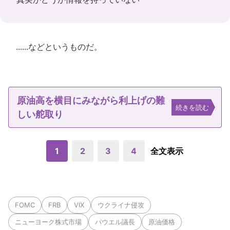
......などというものだ。
原油高を横目にみながら利上げの難
続きを読む
しい舵取り
1
2
3
4
全文表示
FOMC
FRB
VIX
ウクライナ侵攻
ニューヨーク株式市場
パウエル議長
原油価格