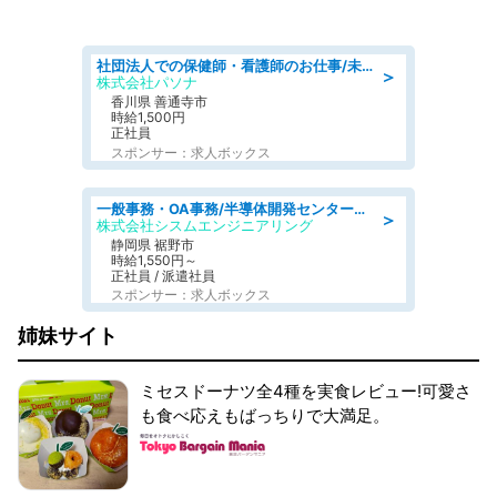
社団法人での保健師・看護師のお仕事/未経験OK/要資格:普通免許、保健師、正看護師
＞
株式会社パソナ
香川県 善通寺市
時給1,500円
正社員
スポンサー：求人ボックス
一般事務・OA事務/半導体開発センター内で事務&軽作業スタッフ、募集
＞
株式会社シスムエンジニアリング
静岡県 裾野市
時給1,550円～
正社員 / 派遣社員
スポンサー：求人ボックス
姉妹サイト
ミセスドーナツ全4種を実食レビュー!可愛さ
も食べ応えもばっちりで大満足。