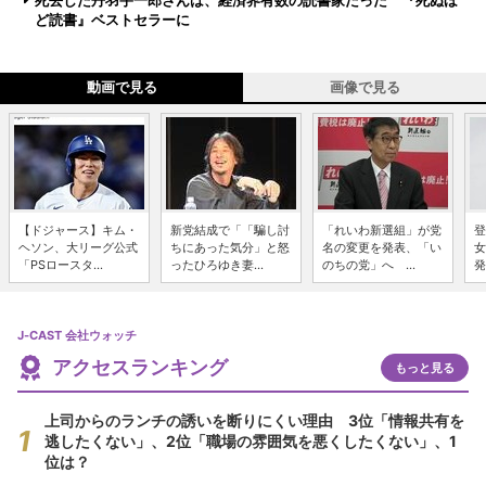
死去した丹羽宇一郎さんは、経済界有数の読書家だった 『死ぬほ
ど読書』ベストセラーに
動画で見る
画像で見る
【ドジャース】キム・
新党結成で「「騙し討
「れいわ新選組」が党
登
ヘソン、大リーグ公式
ちにあった気分」と怒
名の変更を発表、「い
女
「PSロースタ...
ったひろゆき妻...
のちの党」へ ...
発
J-CAST 会社ウォッチ
アクセスランキング
もっと見る
上司からのランチの誘いを断りにくい理由 3位「情報共有を
逃したくない」、2位「職場の雰囲気を悪くしたくない」、1
位は？