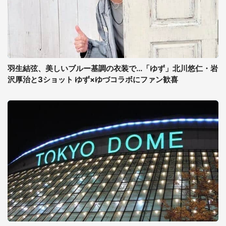
羽生結弦、美しいブルー基調の衣装で...「ゆず」北川悠仁・岩
沢厚治と3ショット ゆず×ゆづコラボにファン歓喜