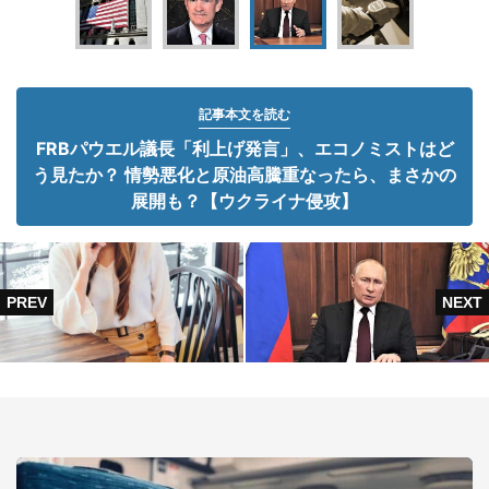
記事本文を読む
FRBパウエル議長「利上げ発言」、エコノミストはど
う見たか？ 情勢悪化と原油高騰重なったら、まさかの
展開も？【ウクライナ侵攻】