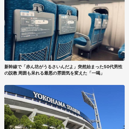
新幹線で「赤ん坊がうるさいんだよ」突然始まった50代男性
の説教 周囲も呆れる最悪の雰囲気を変えた「一喝」