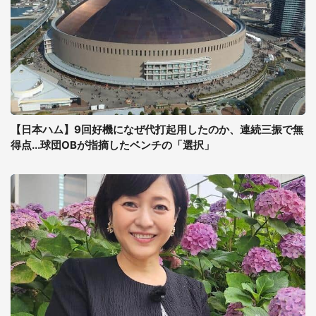
【日本ハム】9回好機になぜ代打起用したのか、連続三振で無
得点...球団OBが指摘したベンチの「選択」