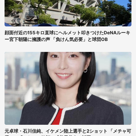
顔面付近の155キロ直球にヘルメット叩きつけたDeNAルーキ
ー宮下朝陽に擁護の声 「負けん気必要」と球団OB
元卓球・石川佳純、イケメン陸上選手と2ショット 「メチャ可