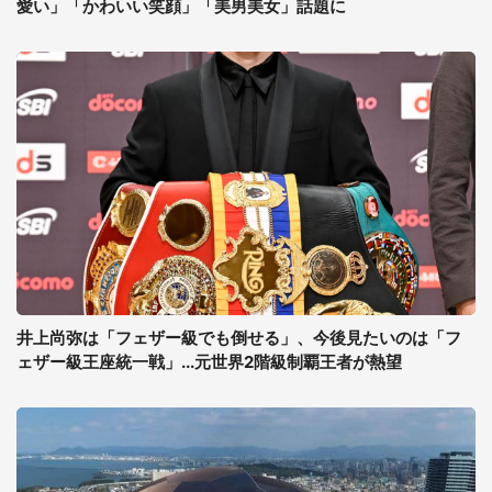
愛い」「かわいい笑顔」「美男美女」話題に
井上尚弥は「フェザー級でも倒せる」、今後見たいのは「フ
ェザー級王座統一戦」...元世界2階級制覇王者が熱望