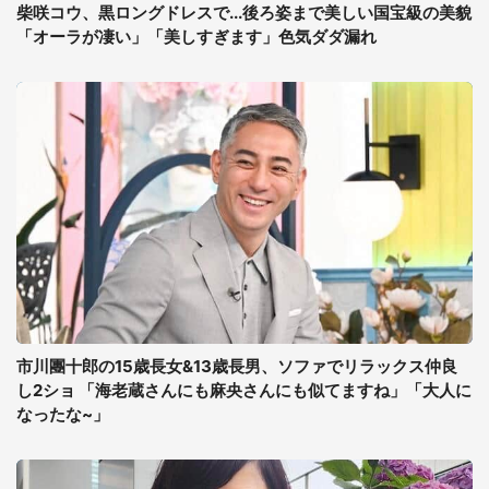
柴咲コウ、黒ロングドレスで...後ろ姿まで美しい国宝級の美貌
「オーラが凄い」「美しすぎます」色気ダダ漏れ
市川團十郎の15歳長女&13歳長男、ソファでリラックス仲良
し2ショ 「海老蔵さんにも麻央さんにも似てますね」「大人に
なったな~」