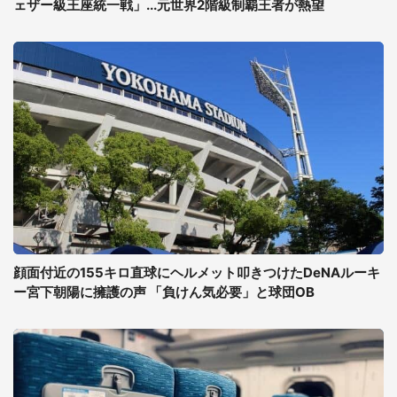
ェザー級王座統一戦」...元世界2階級制覇王者が熱望
顔面付近の155キロ直球にヘルメット叩きつけたDeNAルーキ
ー宮下朝陽に擁護の声 「負けん気必要」と球団OB