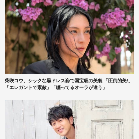
柴咲コウ、シックな黒ドレス姿で国宝級の美貌 「圧倒的美!」
「エレガントで素敵」「纏ってるオーラが違う」