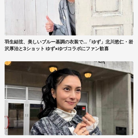
羽生結弦、美しいブルー基調の衣装で...「ゆず」北川悠仁・岩
沢厚治と3ショット ゆず×ゆづコラボにファン歓喜