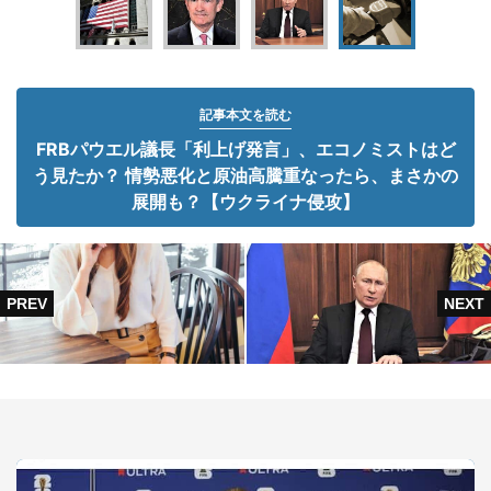
記事本文を読む
FRBパウエル議長「利上げ発言」、エコノミストはど
う見たか？ 情勢悪化と原油高騰重なったら、まさかの
展開も？【ウクライナ侵攻】