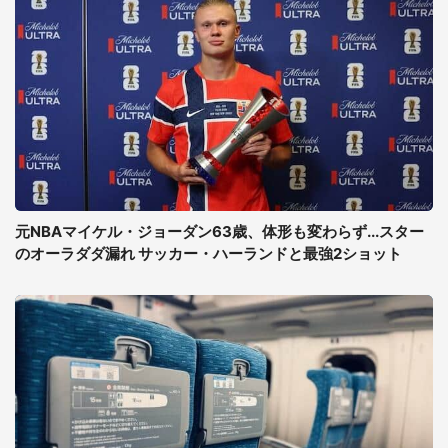
元NBAマイケル・ジョーダン63歳、体形も変わらず...スター
のオーラダダ漏れ サッカー・ハーランドと最強2ショット