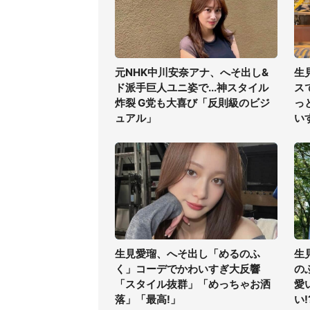
元NHK中川安奈アナ、へそ出し&
生
ド派手巨人ユニ姿で...神スタイル
ス
炸裂 G党も大喜び「反則級のビジ
っ
ュアル」
い
生見愛瑠、へそ出し「めるのふ
生
く」コーデでかわいすぎ大反響
の
「スタイル抜群」「めっちゃお洒
愛
落」「最高!」
い!