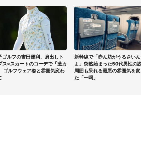
子ゴルフの吉田優利、肩出しト
新幹線で「赤ん坊がうるさいん
プス×スカートのコーデで「激カ
よ」突然始まった50代男性の
」 ゴルフウェア姿と雰囲気変わ
周囲も呆れる最悪の雰囲気を変
て
た「一喝」
イト
サイトについて