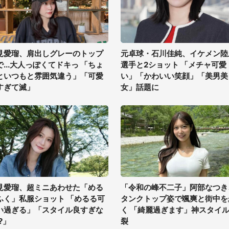
見愛瑠、肩出しグレーのトップ
元卓球・石川佳純、イケメン陸
で...大人っぽくてドキっ 「ちょ
選手と2ショット 「メチャ可愛
といつもと雰囲気違う」「可愛
い」「かわいい笑顔」「美男美
すぎて滅」
女」話題に
見愛瑠、超ミニあわせた「める
「令和の峰不二子」阿部なつき
ふく」私服ショット 「めるる可
タンクトップ姿で颯爽と街中を
い過ぎる」「スタイル良すぎな
く 「綺麗過ぎます」神スタイ
?」
裂