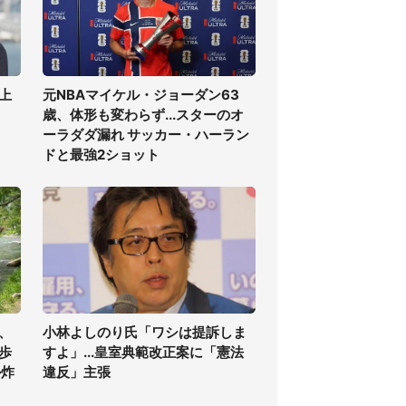
上
元NBAマイケル・ジョーダン63
歳、体形も変わらず...スターのオ
ーラダダ漏れ サッカー・ハーラン
ドと最強2ショット
、
小林よしのり氏「ワシは提訴しま
歩
すよ」...皇室典範改正案に「憲法
ル炸
違反」主張