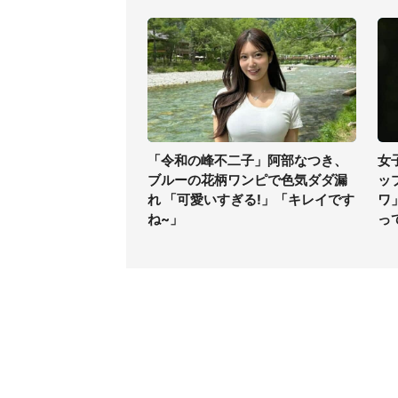
「令和の峰不二子」阿部なつき、
女
ブルーの花柄ワンピで色気ダダ漏
ッ
れ 「可愛いすぎる!」「キレイです
ワ
ね~」
っ
コンテンツ
関連サ