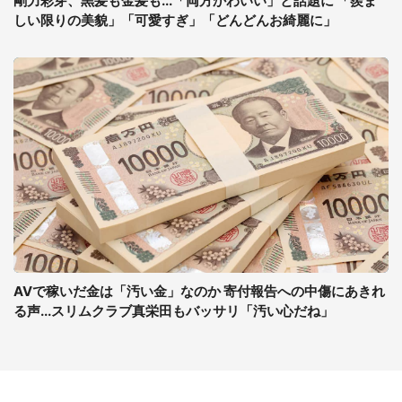
剛力彩芽、黒髪も金髪も...「両方かわいい」と話題に 「羨ま
しい限りの美貌」「可愛すぎ」「どんどんお綺麗に」
AVで稼いだ金は「汚い金」なのか 寄付報告への中傷にあきれ
る声...スリムクラブ真栄田もバッサリ「汚い心だね」