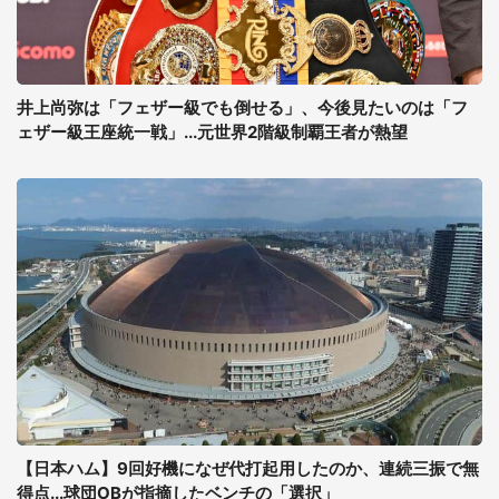
井上尚弥は「フェザー級でも倒せる」、今後見たいのは「フ
ェザー級王座統一戦」...元世界2階級制覇王者が熱望
【日本ハム】9回好機になぜ代打起用したのか、連続三振で無
得点...球団OBが指摘したベンチの「選択」