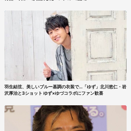
羽生結弦、美しいブルー基調の衣装で...「ゆず」北川悠仁・岩
沢厚治と3ショット ゆず×ゆづコラボにファン歓喜