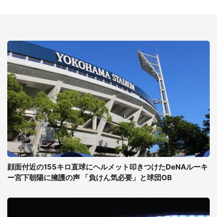
顔面付近の155キロ直球にヘルメット叩きつけたDeNAルーキ
ー宮下朝陽に擁護の声 「負けん気必要」と球団OB