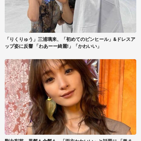
「りくりゅう」三浦璃来、「初めてのピンヒール」&ドレスア
ップ姿に反響 「わあーー綺麗!」「かわいい」