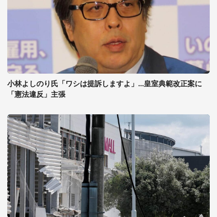
小林よしのり氏「ワシは提訴しますよ」...皇室典範改正案に
「憲法違反」主張