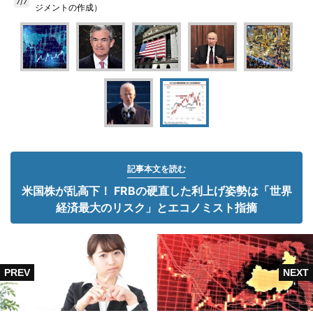
7/7
ジメントの作成）
記事本文を読む
米国株が乱高下！ FRBの硬直した利上げ姿勢は「世界
経済最大のリスク」とエコノミスト指摘