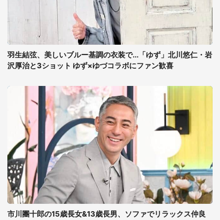
羽生結弦、美しいブルー基調の衣装で...「ゆず」北川悠仁・岩
沢厚治と3ショット ゆず×ゆづコラボにファン歓喜
市川團十郎の15歳長女&13歳長男、ソファでリラックス仲良