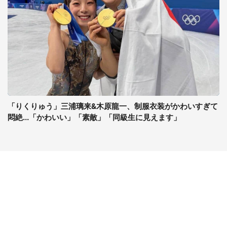
「りくりゅう」三浦璃来&木原龍一、制服衣装がかわいすぎて
悶絶...「かわいい」「素敵」「同級生に見えます」
コンテンツ
関連サイト
最新記事一覧
J-CASTニュース
コラムざんまい
J-CASTトレンド