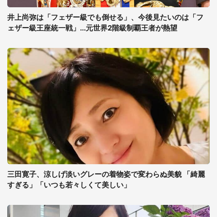
井上尚弥は「フェザー級でも倒せる」、今後見たいのは「フ
ェザー級王座統一戦」...元世界2階級制覇王者が熱望
三田寛子、涼しげ淡いグレーの着物姿で変わらぬ美貌 「綺麗
すぎる」「いつも若々しくて美しい」