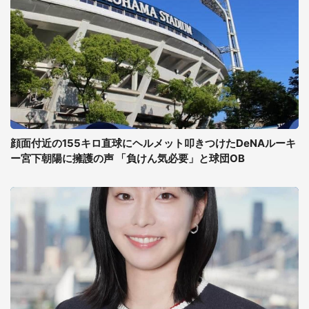
顔面付近の155キロ直球にヘルメット叩きつけたDeNAルーキ
ー宮下朝陽に擁護の声 「負けん気必要」と球団OB