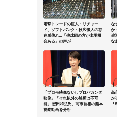
電撃トレードの巨人・リチャー
な
ド、ソフトバンク・秋広優人の存
か
在感薄れ...「他球団の方が出場機
逡
会ある」の声が
な
「プロモ映像ないしプロパガンダ
高
映像」「それ以外の解釈は不可
か
能」 想田和弘氏、高市首相の熊本
「
視察動画を分析