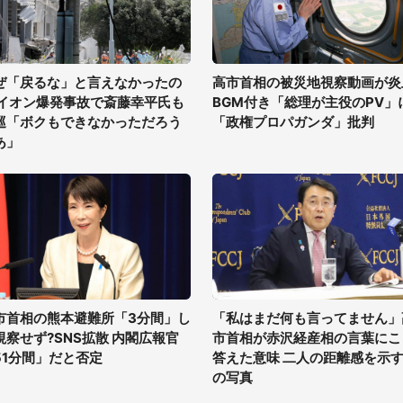
ぜ「戻るな」と言えなかったの
高市首相の被災地視察動画が炎
 イオン爆発事故で斎藤幸平氏も
BGM付き「総理が主役のPV」
巡「ボクもできなかっただろう
「政権プロパガンダ」批判
あ」
市首相の熊本避難所「3分間」し
「私はまだ何も言ってません」
視察せず?SNS拡散 内閣広報官
市首相が赤沢経産相の言葉にこ
51分間」だと否定
答えた意味 二人の距離感を示す
の写真