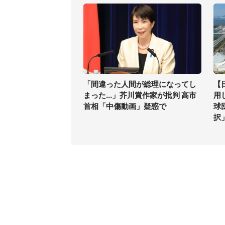
「間違った人間が総理になってし
【
まった...」芥川賞作家が批判 高市
用
首相「中傷動画」疑惑で
球
択
コンテンツ
関連サ
最新記事一覧
J-CAS