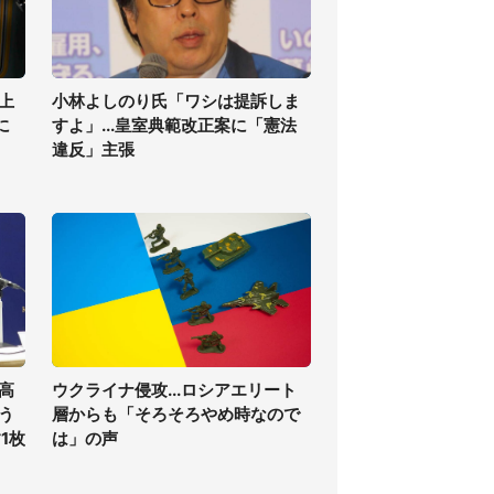
上
小林よしのり氏「ワシは提訴しま
に
すよ」...皇室典範改正案に「憲法
違反」主張
高
ウクライナ侵攻...ロシアエリート
う
層からも「そろそろやめ時なので
1枚
は」の声