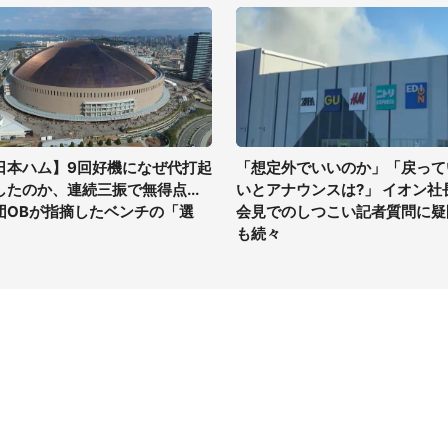
日本ハム】9回好機になぜ代打起
「想定外でいいのか」「戻って
したのか、連続三振で無得点...
いとアナウンスは?」 イオン社
団OBが指摘したベンチの「選
会見でのしつこい記者質問に疑
」
も続々
イト
サイトについて
Tニュース
会社案内