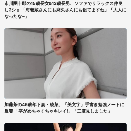
市川團十郎の15歳長女&13歳長男、ソファでリラックス仲良
し2ショ 「海老蔵さんにも麻央さんにも似てますね」「大人に
なったな~」
加藤茶の45歳年下妻・綾菜、「美文字」手書き勉強ノートに
反響 「字がめちゃくちゃキレイ!」「二度見しました」