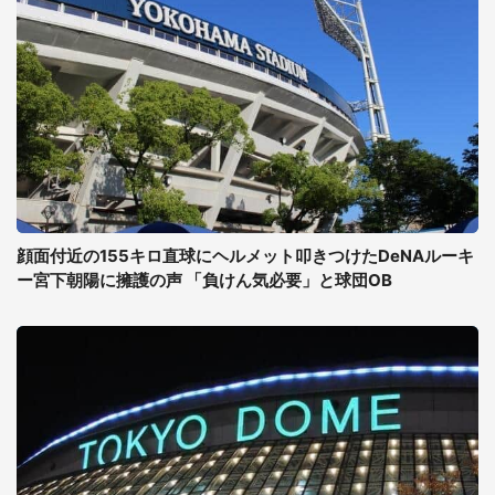
顔面付近の155キロ直球にヘルメット叩きつけたDeNAルーキ
ー宮下朝陽に擁護の声 「負けん気必要」と球団OB