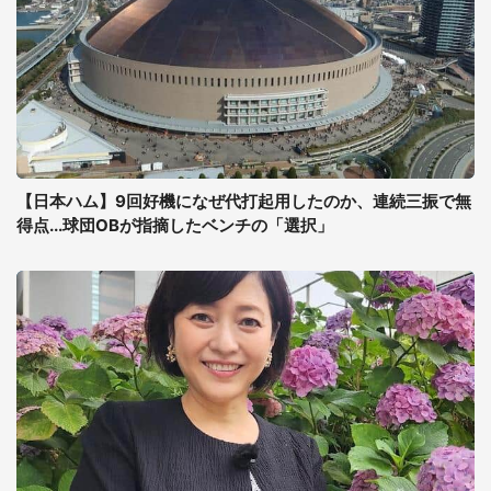
【日本ハム】9回好機になぜ代打起用したのか、連続三振で無
得点...球団OBが指摘したベンチの「選択」