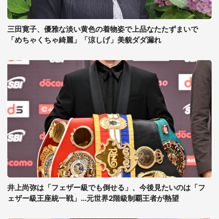
三田寛子、優雅な淡い黄色の着物姿で上品なたたずまいで
「めちゃくちゃ綺麗」「涼しげ」美貌ダダ漏れ
井上尚弥は「フェザー級でも倒せる」、今後見たいのは「フ
ェザー級王座統一戦」...元世界2階級制覇王者が熱望