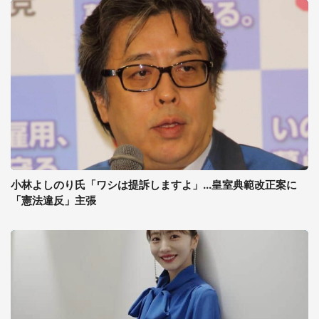
小林よしのり氏「ワシは提訴しますよ」...皇室典範改正案に
「憲法違反」主張