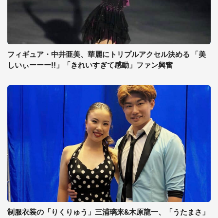
フィギュア・中井亜美、華麗にトリプルアクセル決める 「美
しいぃーーー!!」「きれいすぎて感動」ファン興奮
制服衣装の「りくりゅう」三浦璃来&木原龍一、「うたまさ」