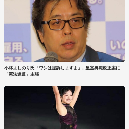
小林よしのり氏「ワシは提訴しますよ」...皇室典範改正案に
「憲法違反」主張