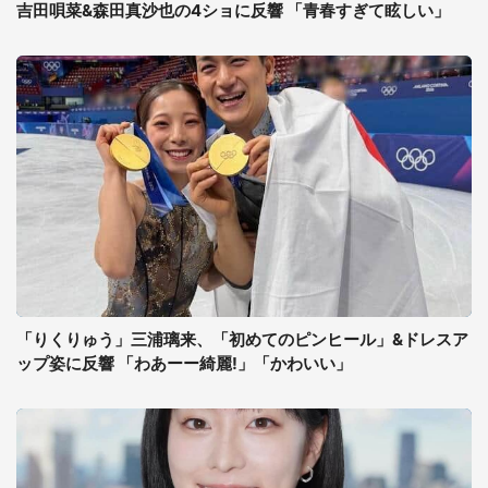
吉田唄菜&森田真沙也の4ショに反響 「青春すぎて眩しい」
「りくりゅう」三浦璃来、「初めてのピンヒール」&ドレスア
ップ姿に反響 「わあーー綺麗!」「かわいい」