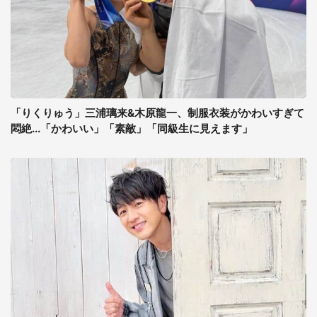
「りくりゅう」三浦璃来&木原龍一、制服衣装がかわいすぎて
悶絶...「かわいい」「素敵」「同級生に見えます」