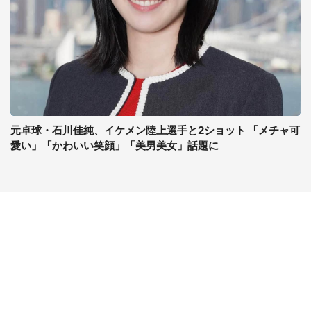
元卓球・石川佳純、イケメン陸上選手と2ショット 「メチャ可
愛い」「かわいい笑顔」「美男美女」話題に
コンテンツ
関連サイト
最新記事一覧
J-CASTニュース
コラムざんまい
J-CASTトレンド
ニュース pickup
J-CAST会社ウォッチ