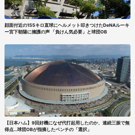
顔面付近の155キロ直球にヘルメット叩きつけたDeNAルーキ
ー宮下朝陽に擁護の声 「負けん気必要」と球団OB
【日本ハム】9回好機になぜ代打起用したのか、連続三振で無
得点...球団OBが指摘したベンチの「選択」