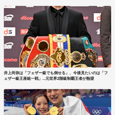
井上尚弥は「フェザー級でも倒せる」、今後見たいのは「フ
ェザー級王座統一戦」...元世界2階級制覇王者が熱望