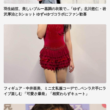
羽生結弦、美しいブルー基調の衣装で...「ゆず」北川悠仁・岩
沢厚治と3ショット ゆず×ゆづコラボにファン歓喜
フィギュア・中井亜美、ミニ丈私服コーデで...ペンラ片手にラ
イブ楽しむ 「可愛さ爆発」「相変わらずキュート」