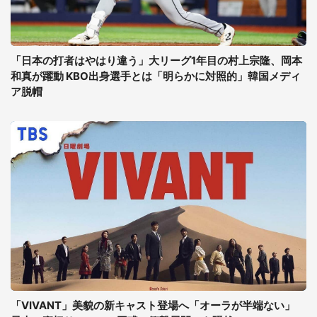
「日本の打者はやはり違う」大リーグ1年目の村上宗隆、岡本
和真が躍動 KBO出身選手とは「明らかに対照的」韓国メディ
ア脱帽
「VIVANT」美貌の新キャスト登場へ「オーラが半端ない」