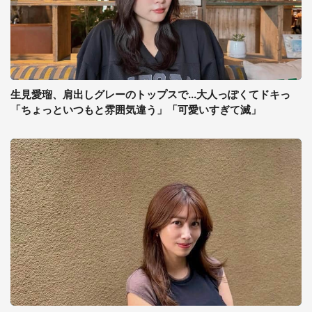
生見愛瑠、肩出しグレーのトップスで...大人っぽくてドキっ
「ちょっといつもと雰囲気違う」「可愛いすぎて滅」