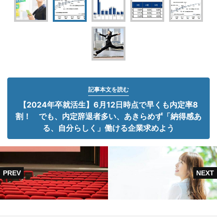
記事本文を読む
【2024年卒就活生】6月12日時点で早くも内定率8
割！ でも、内定辞退者多い、あきらめず「納得感あ
る、自分らしく」働ける企業求めよう