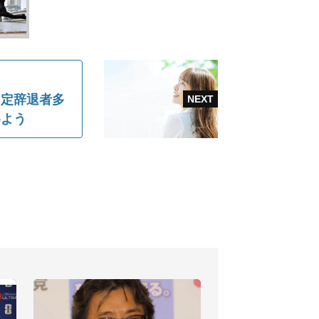
内定辞退者多
めよう