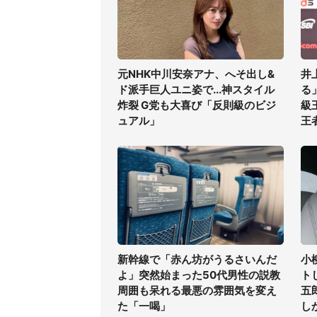
元NHK中川安奈アナ、へそ出し&
井
ド派手巨人ユニ姿で...神スタイル
る
炸裂 G党も大喜び「反則級のビジ
級
ュアル」
王
新幹線で「赤ん坊がうるさいんだ
小
よ」突然始まった50代男性の説教
ト
周囲も呆れる最悪の雰囲気を変え
五
た「一喝」
し