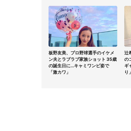
板野友美、プロ野球選手のイケメ
辻
ン夫とラブラブ家族ショット 35歳
の
の誕生日に...キャミワンピ姿で
ギ
「激カワ」
り
コンテンツ
関連サ