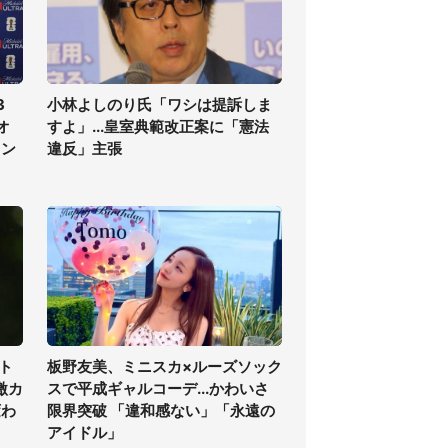
3
小林よしのり氏「ワシは提訴しま
オ
すよ」...皇室典範改正案に「憲法
ラン
違反」主張
ト
板野友美、ミニスカ×ルーズソック
激カ
スで平成ギャルコーデ...かわいさ
変わ
限界突破 「違和感ない」「永遠の
アイドル」