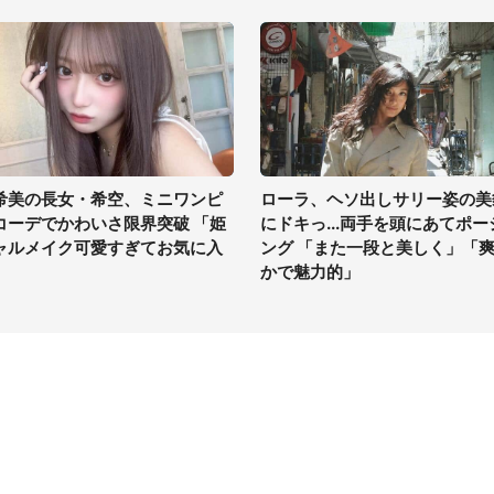
希美の長女・希空、ミニワンピ
ローラ、ヘソ出しサリー姿の美
コーデでかわいさ限界突破 「姫
にドキっ...両手を頭にあてポー
ャルメイク可愛すぎてお気に入
ング 「また一段と美しく」「
」
かで魅力的」
イト
サイトについて