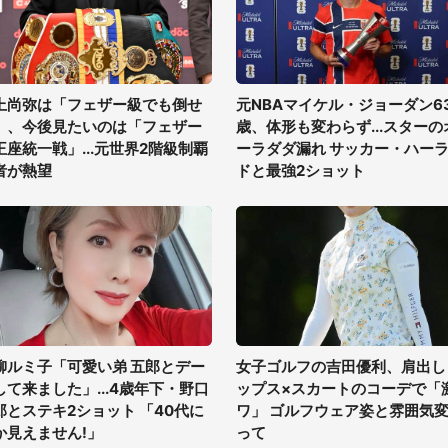
上尚弥は「フェザー級でも倒せ
元NBAマイケル・ジョーダン6
」、今後見たいのは「フェザー
歳、体形も変わらず...スターの
王座統一戦」...元世界2階級制覇
ーラダダ漏れ サッカー・ハー
者が熱望
ドと最強2ショット
柳ルミ子「可愛い弟 五郎とデー
女子ゴルフの吉田優利、肩出し
して来ました」...4歳年下・野口
ップス×スカートのコーデで「
郎とステキ2ショット 「40代に
ワ」 ゴルフウェア姿と雰囲気
か見えません!」
って