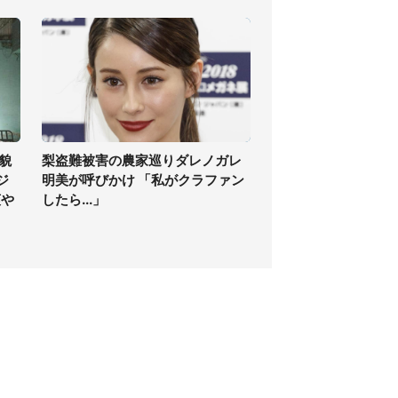
貌
梨盗難被害の農家巡りダレノガレ
ジ
明美が呼びかけ 「私がクラファン
爽や
したら...」