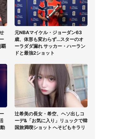
せ
元NBAマイケル・ジョーダン63
ー
歳、体形も変わらず...スターのオ
制覇
ーラダダ漏れ サッカー・ハーラン
ドと最強2ショット
ー
辻希美の長女・希空、ヘソ出しコ
活
ーデ&「お気に入り」リュックで韓
編動
国旅満喫ショット へそピもキラリ