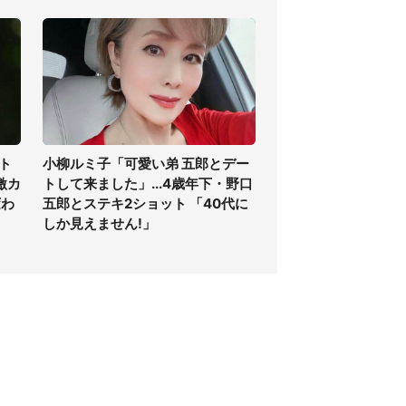
ト
小柳ルミ子「可愛い弟 五郎とデー
激カ
トして来ました」...4歳年下・野口
変わ
五郎とステキ2ショット 「40代に
しか見えません!」