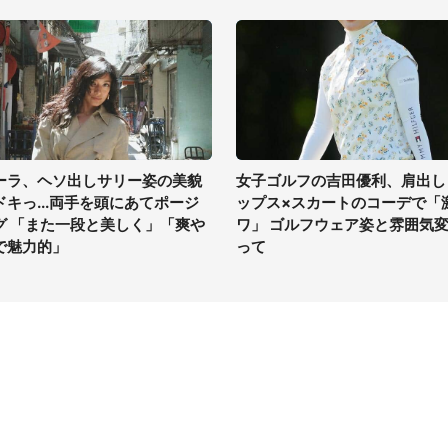
ーラ、ヘソ出しサリー姿の美貌
女子ゴルフの吉田優利、肩出し
ドキっ...両手を頭にあてポージ
ップス×スカートのコーデで「
グ 「また一段と美しく」「爽や
ワ」 ゴルフウェア姿と雰囲気
で魅力的」
って
イト
サイトについて