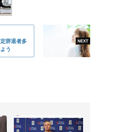
内定辞退者多
めよう