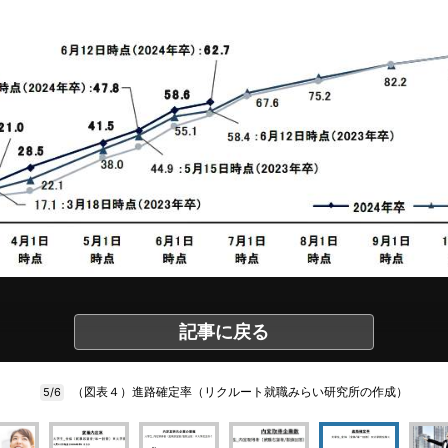
記事に戻る
（図表４）進路確定率（リクルート就職みらい研究所の作成）
5/6