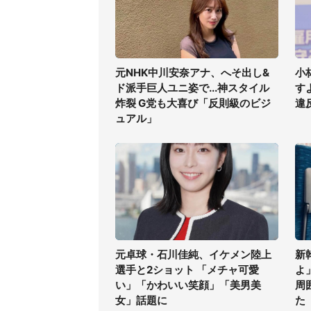
元NHK中川安奈アナ、へそ出し&
小
ド派手巨人ユニ姿で...神スタイル
す
炸裂 G党も大喜び「反則級のビジ
違
ュアル」
元卓球・石川佳純、イケメン陸上
新
選手と2ショット 「メチャ可愛
よ
い」「かわいい笑顔」「美男美
周
女」話題に
た