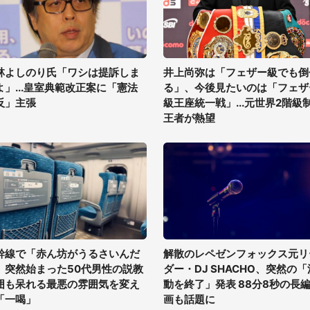
林よしのり氏「ワシは提訴しま
井上尚弥は「フェザー級でも倒
よ」...皇室典範改正案に「憲法
る」、今後見たいのは「フェザ
反」主張
級王座統一戦」...元世界2階級
王者が熱望
幹線で「赤ん坊がうるさいんだ
解散のレペゼンフォックス元リ
」突然始まった50代男性の説教
ダー・DJ SHACHO、突然の「
囲も呆れる最悪の雰囲気を変え
動を終了」発表 88分8秒の長
「一喝」
画も話題に