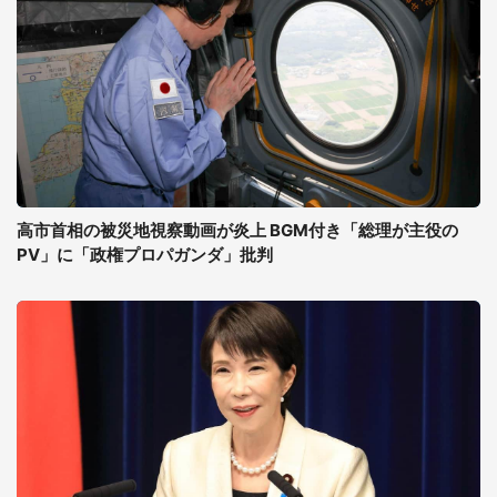
高市首相の被災地視察動画が炎上 BGM付き「総理が主役の
PV」に「政権プロパガンダ」批判