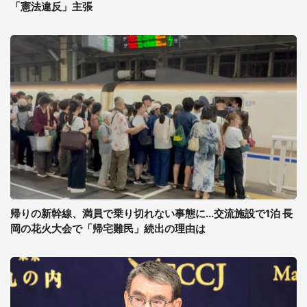
「憲法違反」主張
帰りの新幹線、満員で乗り切れない事態に...交流施設で1泊 長
岡の花火大会で「帰宅難民」続出の理由は