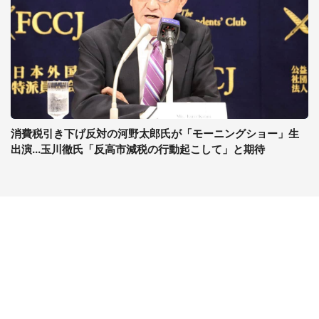
消費税引き下げ反対の河野太郎氏が「モーニングショー」生
出演...玉川徹氏「反高市減税の行動起こして」と期待
コンテンツ
関連サイト
最新記事一覧
J-CASTニュース
コラムざんまい
J-CASTトレンド
ニュース pickup
J-CAST会社ウォッチ