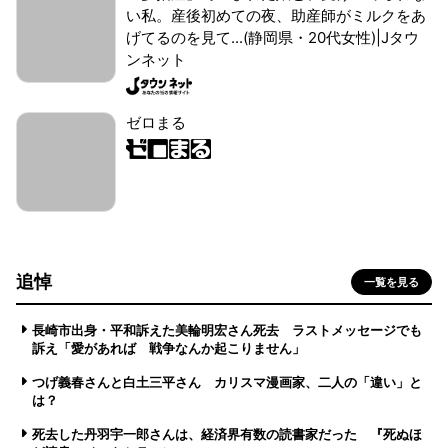
い私。産後初めての夜、助産師がミルクをあ
げてるのを見て...(静岡県・20代女性)|Jタウ
ンネット
ゼロまる
追悼
一覧を見る
長崎市出身・平和訴えた美輪明宏さん死去 ラストメッセージでも
訴え「愛があれば 戦争なんか起こりません」
つげ義春さんと白土三平さん カリスマ漫画家、二人の「違い」と
は？
死去した丹羽宇一郎さんは、経済界有数の読書家だった 『死ぬほ