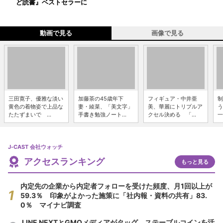
ど読書』ベストセラーに
動画で見る
画像で見る
三田寛子、優雅な淡い
加藤茶の45歳年下
フィギュア・中井亜
制
黄色の着物姿で上品な
妻・綾菜、「美文字」
美、華麗にトリプルア
う
たたずまいで ...
手書き勉強ノート...
クセル決める 「...
一
J-CAST 会社ウォッチ
アクセスランキング
もっと見る
内定先の企業から内定者フォローを受けた頻度、月1回以上が
59.3％ 印象がよかった施策に「社内報・資料の共有」83.
0％ マイナビ調査
LINE NEXTとGMOメディアがタッグ ステーブルコインを活