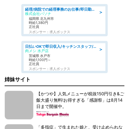
経理/病院での経理事務のお仕事/即日勤務可/車通勤可/経理/一般事務
＞
株式会社パソナ
福岡県 北九州市
時給1,380円
正社員
スポンサー：求人ボックス
日払いOKで即日収入/キッチンスタッフ/「原付免許必須」デリバリー業務など、自己成長可能な幅広い仕事に挑戦!髪型自由&ピアス・ネイルOK/茨城県/水戸市
＞
肉メシ 水戸店
茨城県 水戸市
時給1,100円～
正社員
スポンサー：求人ボックス
姉妹サイト
【かつや】人気メニューが税抜150円引き&ご
飯大盛り無料!お得すぎる「感謝祭」は8月14
日まで開催中。
「多指症」で生まれた娘と、受け止められな