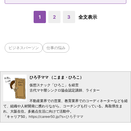
1
2
3
全文表示
ビジネスパーソン
仕事の悩み
ひろ子ママ （こまま・ひろこ）
仮想スナック「ひろこ」を経営
古代マヤ暦シンクロ協会認定講師、ライター
不動産業界での営業、教育業界でのコーディネーターなどを経
て、組織や人材開発に携わりながら、コーチングも行っている。鳥取県生ま
れ、大阪在住。多拠点生活に向けて活動中。
「キャリア50」
https://career50.jp/?s=ひろ子ママ