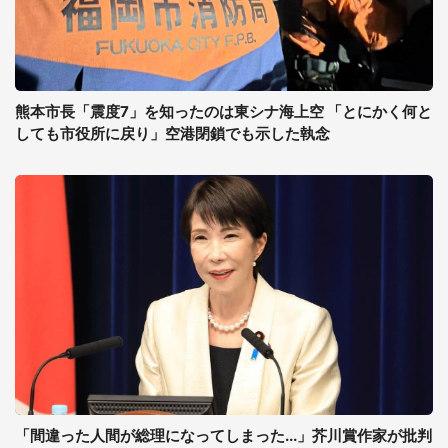
熊本市長「震度7」を知ったのは東シナ海上空 「とにかく何と
しても市役所に戻り」空港閉鎖でも示した執念
「間違った人間が総理になってしまった...」芥川賞作家が批判