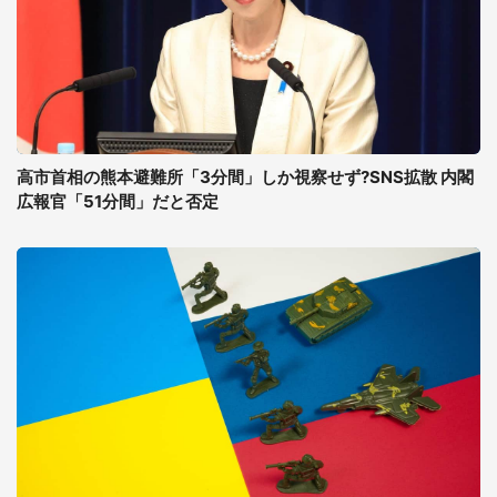
高市首相の熊本避難所「3分間」しか視察せず?SNS拡散 内閣
広報官「51分間」だと否定