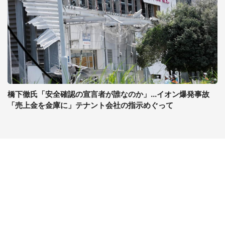
橋下徹氏「安全確認の宣言者が誰なのか」...イオン爆発事故
「売上金を金庫に」テナント会社の指示めぐって
コンテンツ
関連サイト
最新記事一覧
J-CASTニュース
コラムざんまい
J-CASTトレンド
ニュース pickup
J-CAST会社ウォッチ