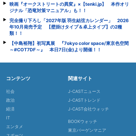
映画『オークストリートの異変』×【tenki.jp】 本作オリ
ジナル「恐竜対策マニュアル」も！！
完全撮り下ろし「2027年版 羽生結弦カレンダー」 2026
年10月発売予定 【壁掛けタイプ＆卓上タイプ】の2種
類！！
【中島裕翔】初写真展 『7okyo color space/東京色空間
～#COT7DF～』 本日7日(金)より開催！！
コンテンツ
関連サイト
社会
J-CASTニュース
政治
J-CASTトレンド
経済
J-CAST会社ウォッチ
IT
BOOKウォッチ
エンタメ
東京バーゲンマニア
スポーツ