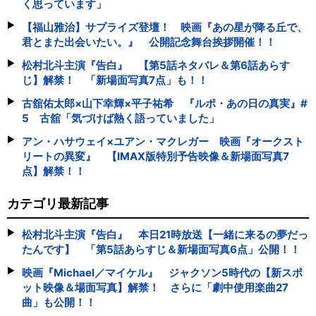
く思っています」
【福山雅治】サプライズ登壇！ 映画『あの星が降る丘で、
君とまた出会いたい。』 公開記念舞台挨拶開催！！
松村北斗主演『告白』 【第5話ネタバレ＆第6話あらす
じ】解禁！ 「新場面写真7点」も！！
古舘佑太郎×山下幸輝×平子祐希 『ルポ・あの日の真実』#
5 古舘「気づけば熱く語っていました」
アン・ハサウェイ×ユアン・マクレガー 映画『オークスト
リートの異変』 【IMAX版特別予告映像＆新場面写真7
点】解禁！！
カテゴリ最新記事
松村北斗主演『告白』 本日21時放送【一緒に来るの夢だっ
たんです】 「第5話あらすじ＆新場面写真6点」公開！！
映画『Michael／マイケル』 ジャクソン5時代の【新スポ
ット映像＆場面写真】解禁！ さらに「劇中使用楽曲27
曲」も公開！！