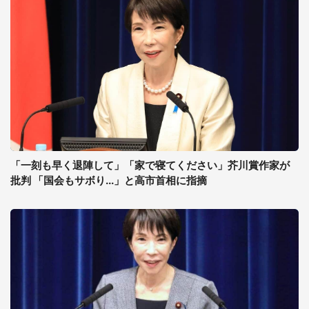
「一刻も早く退陣して」「家で寝てください」芥川賞作家が
批判 「国会もサボり...」と高市首相に指摘