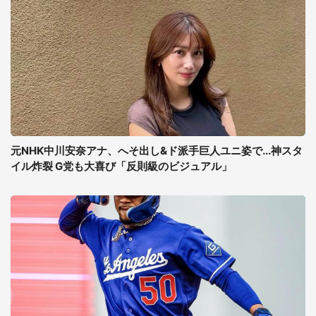
元NHK中川安奈アナ、へそ出し&ド派手巨人ユニ姿で...神スタ
イル炸裂 G党も大喜び「反則級のビジュアル」