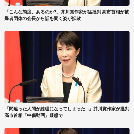
「こんな態度、あるのか?」芥川賞作家が猛批判 高市首相が被
爆者団体の会長から話を聞く姿が拡散
「間違った人間が総理になってしまった...」芥川賞作家が批判
高市首相「中傷動画」疑惑で