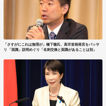
「さすがにこれは無理が」橋下徹氏、高市首相発言をバッサ
リ 「面識」説明めぐり「名刺交換と面識があることは別」