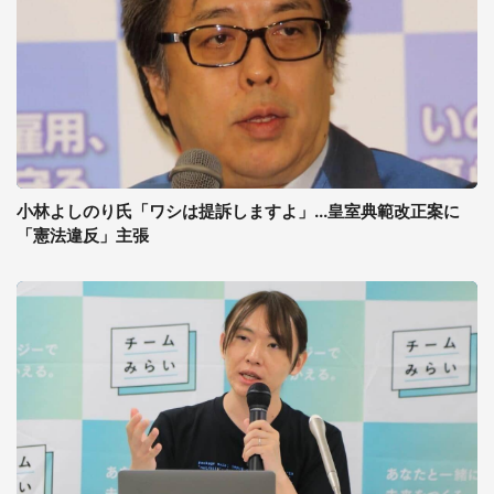
小林よしのり氏「ワシは提訴しますよ」...皇室典範改正案に
「憲法違反」主張