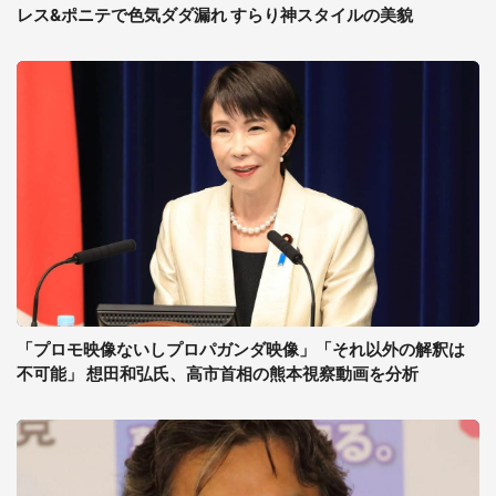
レス&ポニテで色気ダダ漏れ すらり神スタイルの美貌
「プロモ映像ないしプロパガンダ映像」「それ以外の解釈は
不可能」 想田和弘氏、高市首相の熊本視察動画を分析