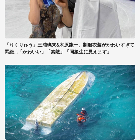
「りくりゅう」三浦璃来&木原龍一、制服衣装がかわいすぎて
悶絶...「かわいい」「素敵」「同級生に見えます」