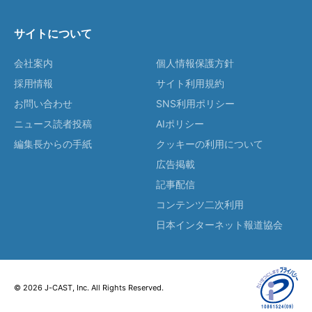
サイトについて
会社案内
個人情報保護方針
採用情報
サイト利用規約
お問い合わせ
SNS利用ポリシー
ニュース読者投稿
AIポリシー
編集長からの手紙
クッキーの利用について
広告掲載
記事配信
コンテンツ二次利用
日本インターネット報道協会
© 2026 J-CAST, Inc. All Rights Reserved.