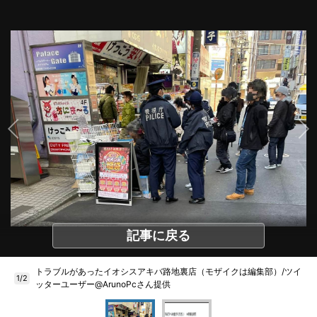
記事に戻る
トラブルがあったイオシスアキバ路地裏店（モザイクは編集部）/ツイ
1/2
ッターユーザー@ArunoPcさん提供