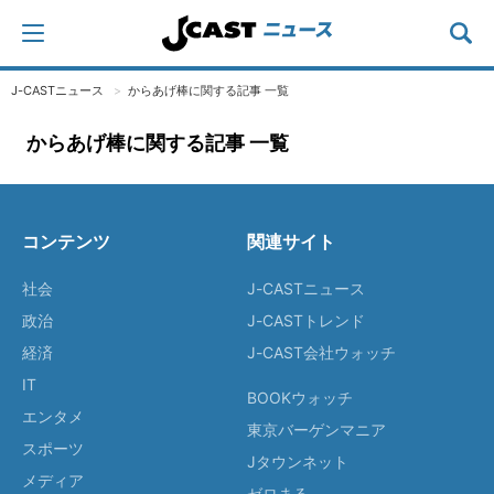
J-CASTニュース
からあげ棒に関する記事 一覧
からあげ棒に関する記事 一覧
コンテンツ
関連サイト
社会
J-CASTニュース
政治
J-CASTトレンド
経済
J-CAST会社ウォッチ
IT
BOOKウォッチ
エンタメ
東京バーゲンマニア
スポーツ
Jタウンネット
メディア
ゼロまる