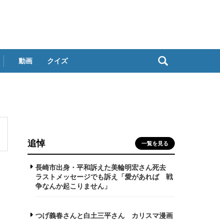
動画
クイズ
追悼
一覧を見る
長崎市出身・平和訴えた美輪明宏さん死去
ラストメッセージでも訴え「愛があれば 戦
争なんか起こりません」
つげ義春さんと白土三平さん カリスマ漫画