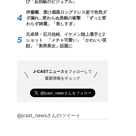
び「反則級のビジュアル」
伊藤蘭、透け感黒ロングドレス姿で色気ダ
ダ漏れ...変わらぬ美貌の衝撃 「ずっと変
わらず綺麗」「美しすぎ」
元卓球・石川佳純、イケメン陸上選手と2
ショット 「メチャ可愛い」「かわいい笑
顔」「美男美女」話題に
J-CASTニュース
をフォローして
最新情報をチェック
@jcast_newsさんのツイート