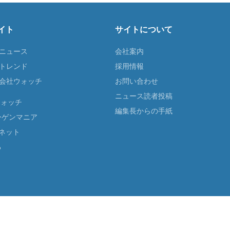
イト
サイトについて
Tニュース
会社案内
Tトレンド
採用情報
ST会社ウォッチ
お問い合わせ
ニュース読者投稿
ウォッチ
編集長からの手紙
ーゲンマニア
ネット
る