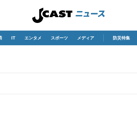
済
IT
エンタメ
スポーツ
メディア
防災特集