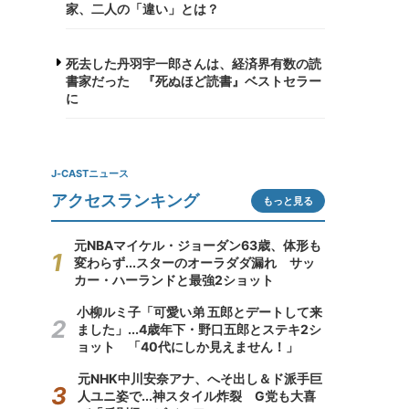
家、二人の「違い」とは？
死去した丹羽宇一郎さんは、経済界有数の読
書家だった 『死ぬほど読書』ベストセラー
に
J-CASTニュース
アクセスランキング
もっと見る
元NBAマイケル・ジョーダン63歳、体形も
変わらず...スターのオーラダダ漏れ サッ
カー・ハーランドと最強2ショット
小柳ルミ子「可愛い弟 五郎とデートして来
ました」...4歳年下・野口五郎とステキ2シ
ョット 「40代にしか見えません！」
元NHK中川安奈アナ、へそ出し＆ド派手巨
人ユニ姿で...神スタイル炸裂 G党も大喜