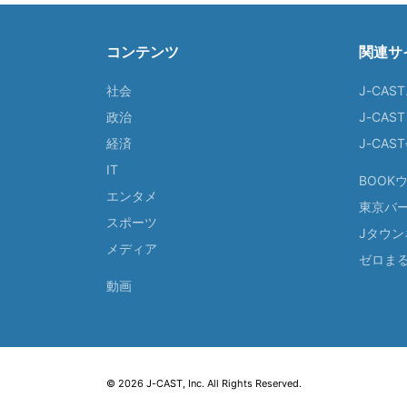
コンテンツ
関連サ
社会
J-CAS
政治
J-CAS
経済
J-CA
IT
BOOK
エンタメ
東京バ
スポーツ
Jタウン
メディア
ゼロま
動画
© 2026 J-CAST, Inc. All Rights Reserved.