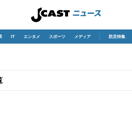
済
IT
エンタメ
スポーツ
メディア
防災特集
覧