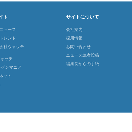
イト
サイトについて
Tニュース
会社案内
Tトレンド
採用情報
ST会社ウォッチ
お問い合わせ
ニュース読者投稿
ウォッチ
編集長からの手紙
ーゲンマニア
ネット
る