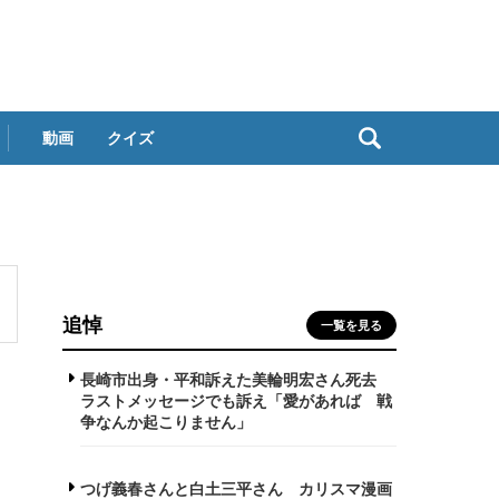
動画
クイズ
追悼
一覧を見る
長崎市出身・平和訴えた美輪明宏さん死去
ラストメッセージでも訴え「愛があれば 戦
争なんか起こりません」
つげ義春さんと白土三平さん カリスマ漫画