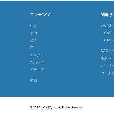
コンテンツ
関連サ
社会
J-CAS
政治
J-CAS
経済
J-CA
IT
BOOK
エンタメ
東京バ
スポーツ
Jタウン
メディア
ゼロま
動画
© 2026 J-CAST, Inc. All Rights Reserved.