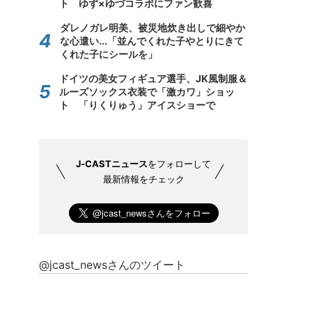
ト ゆず×ゆづコラボにファン歓喜
ダレノガレ明美、被災地炊き出しで細やか
な心遣い...「並んでくれた子やとりにきて
くれた子にシールを」
ドイツの美女フィギュア選手、JK風制服＆
ルーズソックス衣装で「激カワ」ショッ
ト 「りくりゅう」アイスショーで
J-CASTニュース
をフォローして
最新情報をチェック
@jcast_newsさんのツイート