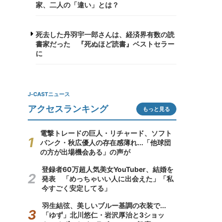
家、二人の「違い」とは？
死去した丹羽宇一郎さんは、経済界有数の読
書家だった 『死ぬほど読書』ベストセラー
に
J-CASTニュース
アクセスランキング
もっと見る
電撃トレードの巨人・リチャード、ソフト
バンク・秋広優人の存在感薄れ...「他球団
の方が出場機会ある」の声が
登録者60万超人気美女YouTuber、結婚を
発表 「めっちゃいい人に出会えた」「私
今すごく安定してる」
羽生結弦、美しいブルー基調の衣装で...
「ゆず」北川悠仁・岩沢厚治と3ショッ