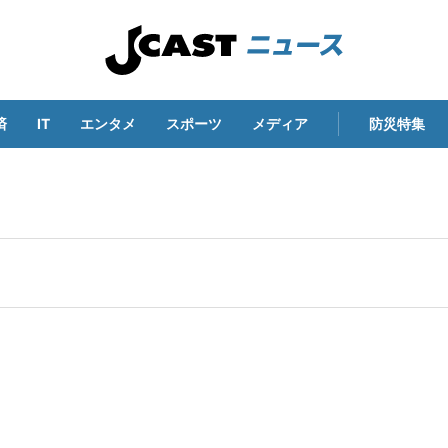
済
IT
エンタメ
スポーツ
メディア
防災特集