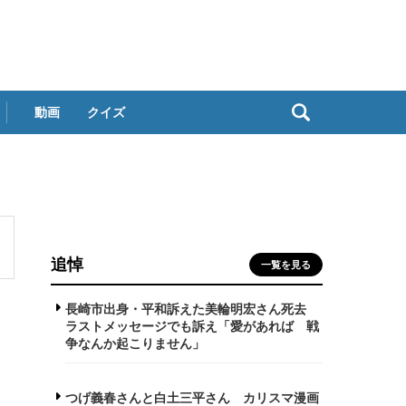
動画
クイズ
追悼
一覧を見る
長崎市出身・平和訴えた美輪明宏さん死去
ラストメッセージでも訴え「愛があれば 戦
争なんか起こりません」
つげ義春さんと白土三平さん カリスマ漫画