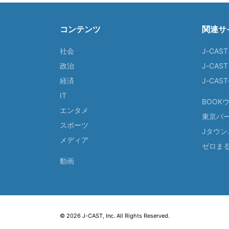
コンテンツ
関連サ
社会
J-CAS
政治
J-CAS
経済
J-CA
IT
BOOK
エンタメ
東京バ
スポーツ
Jタウン
メディア
ゼロま
動画
© 2026 J-CAST, Inc. All Rights Reserved.