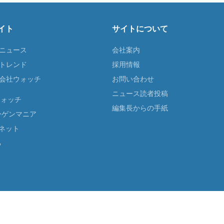
イト
サイトについて
Tニュース
会社案内
Tトレンド
採用情報
ST会社ウォッチ
お問い合わせ
ニュース読者投稿
ウォッチ
編集長からの手紙
ーゲンマニア
ネット
る