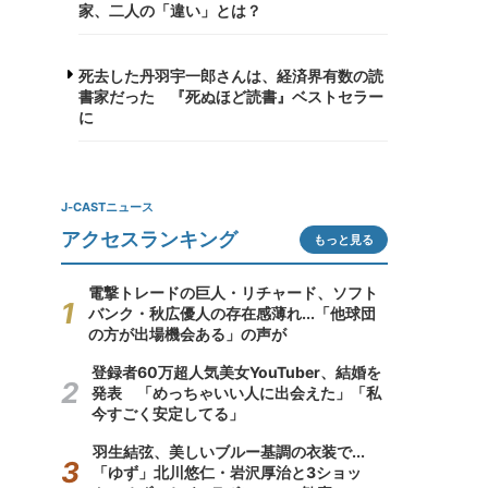
家、二人の「違い」とは？
死去した丹羽宇一郎さんは、経済界有数の読
書家だった 『死ぬほど読書』ベストセラー
に
J-CASTニュース
アクセスランキング
もっと見る
電撃トレードの巨人・リチャード、ソフト
バンク・秋広優人の存在感薄れ...「他球団
の方が出場機会ある」の声が
登録者60万超人気美女YouTuber、結婚を
発表 「めっちゃいい人に出会えた」「私
今すごく安定してる」
羽生結弦、美しいブルー基調の衣装で...
「ゆず」北川悠仁・岩沢厚治と3ショッ