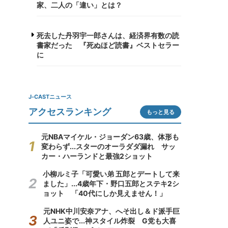
家、二人の「違い」とは？
死去した丹羽宇一郎さんは、経済界有数の読
書家だった 『死ぬほど読書』ベストセラー
に
J-CASTニュース
アクセスランキング
もっと見る
元NBAマイケル・ジョーダン63歳、体形も
変わらず...スターのオーラダダ漏れ サッ
カー・ハーランドと最強2ショット
小柳ルミ子「可愛い弟 五郎とデートして来
ました」...4歳年下・野口五郎とステキ2シ
ョット 「40代にしか見えません！」
元NHK中川安奈アナ、へそ出し＆ド派手巨
人ユニ姿で...神スタイル炸裂 G党も大喜