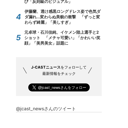
び「反則級のビジュアル」
伊藤蘭、透け感黒ロングドレス姿で色気ダ
ダ漏れ...変わらぬ美貌の衝撃 「ずっと変
わらず綺麗」「美しすぎ」
元卓球・石川佳純、イケメン陸上選手と2
ショット 「メチャ可愛い」「かわいい笑
顔」「美男美女」話題に
J-CASTニュース
をフォローして
最新情報をチェック
@jcast_newsさんのツイート