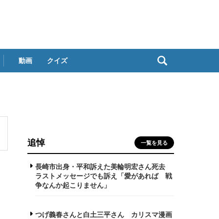
動画
クイズ
追悼
一覧を見る
長崎市出身・平和訴えた美輪明宏さん死去
ラストメッセージでも訴え「愛があれば 戦
争なんか起こりません」
つげ義春さんと白土三平さん カリスマ漫画