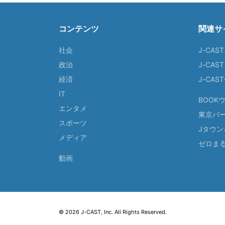
コンテンツ
関連サ
社会
J-CAS
政治
J-CAS
経済
J-CA
IT
BOOK
エンタメ
東京バ
スポーツ
Jタウン
メディア
ゼロま
動画
© 2026 J-CAST, Inc. All Rights Reserved.