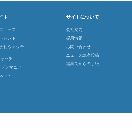
イト
サイトについて
Tニュース
会社案内
Tトレンド
採用情報
ST会社ウォッチ
お問い合わせ
ニュース読者投稿
ウォッチ
編集長からの手紙
ーゲンマニア
ネット
る