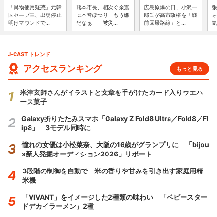
「異物使用疑惑」元韓
熊本市長、相次ぐ余震
広島原爆の日、小沢一
張
国セーブ王、出場停止
に本音ぽつり「もう嫌
郎氏が高市政権を「戦
ォ
明けマウンドで...
だなぁ」 被災...
前回帰路線」と...
気
J-CAST トレンド
アクセスランキング
もっと見る
米津玄師さんがイラストと文章を手がけたカード入りウエハ
ース菓子
Galaxy折りたたみスマホ「Galaxy Z Fold8 Ultra／Fold8／Fl
ip8」 3モデル同時に
憧れの女優は小松菜奈、大阪の16歳がグランプリに 「bijou
x新人発掘オーディション2026」リポート
3段階の制御を自動で 米の香りや甘みを引き出す家庭用精
米機
「VIVANT」をイメージした2種類の味わい 「ベビースター
ドデカイラーメン」2種