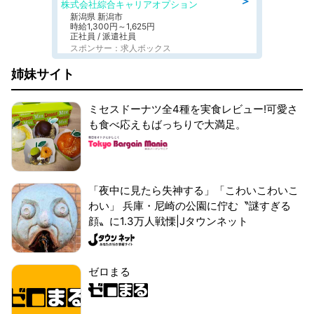
＞
株式会社綜合キャリアオプション
新潟県 新潟市
時給1,300円～1,625円
正社員 / 派遣社員
スポンサー：求人ボックス
姉妹サイト
ミセスドーナツ全4種を実食レビュー!可愛さ
も食べ応えもばっちりで大満足。
「夜中に見たら失神する」「こわいこわいこ
わい」 兵庫・尼崎の公園に佇む〝謎すぎる
顔〟に1.3万人戦慄|Jタウンネット
ゼロまる