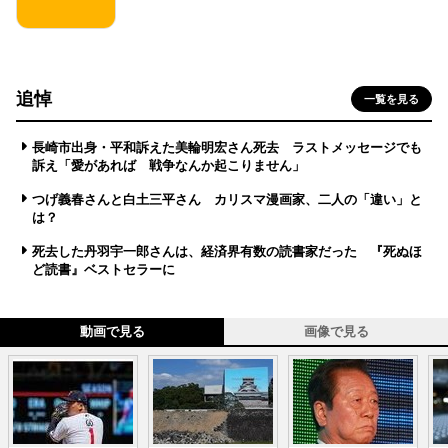
追悼
一覧を見る
長崎市出身・平和訴えた美輪明宏さん死去 ラストメッセージでも
訴え「愛があれば 戦争なんか起こりません」
つげ義春さんと白土三平さん カリスマ漫画家、二人の「違い」と
は？
死去した丹羽宇一郎さんは、経済界有数の読書家だった 『死ぬほ
ど読書』ベストセラーに
動画で見る
画像で見る