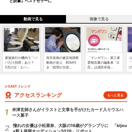
ど読書』ベストセラーに
動画で見る
画像で見る
家族旅行の機内で「パ
高市首相の被災地視察
「マンガワン」第三者
コ
パだけ別席」あり？
動画が炎上 BGM付
委報告書の編集者「G
「
5児の父・エハ...
き「総理が主役...
氏」は成田卓哉...
げ
J-CAST トレンド
アクセスランキング
もっと見る
米津玄師さんがイラストと文章を手がけたカード入りウエハ
ース菓子
憧れの女優は小松菜奈、大阪の16歳がグランプリに 「bijou
x新人発掘オーディション2026」リポート