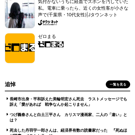
気付かないうちに経血でズボンを汚していた
私。電車に乗ったら、近くの女性客が小さな
声で(千葉県・10代女性)|Jタウンネット
ゼロまる
追悼
一覧を見る
長崎市出身・平和訴えた美輪明宏さん死去 ラストメッセージでも
訴え「愛があれば 戦争なんか起こりません」
つげ義春さんと白土三平さん カリスマ漫画家、二人の「違い」と
は？
死去した丹羽宇一郎さんは、経済界有数の読書家だった 『死ぬほ