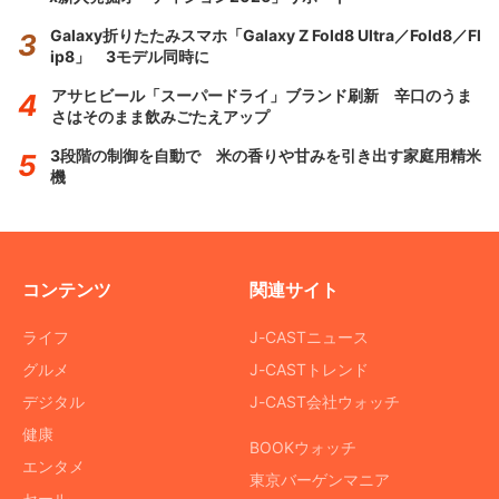
Galaxy折りたたみスマホ「Galaxy Z Fold8 Ultra／Fold8／Fl
ip8」 3モデル同時に
アサヒビール「スーパードライ」ブランド刷新 辛口のうま
さはそのまま飲みごたえアップ
3段階の制御を自動で 米の香りや甘みを引き出す家庭用精米
機
コンテンツ
関連サイト
ライフ
J-CASTニュース
グルメ
J-CASTトレンド
デジタル
J-CAST会社ウォッチ
健康
BOOKウォッチ
エンタメ
東京バーゲンマニア
セール