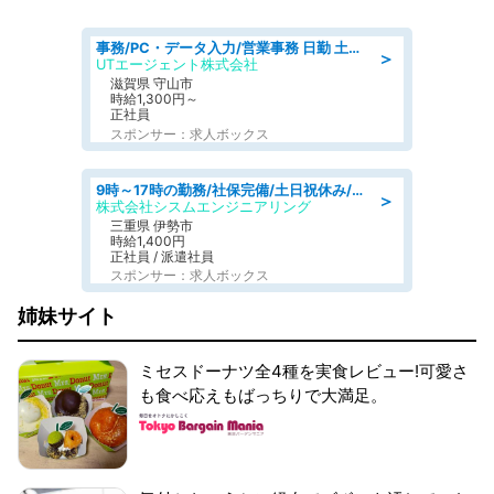
事務/PC・データ入力/営業事務 日勤 土日休み 船舶用のエンジンを扱う会社 総合事務
＞
UTエージェント株式会社
滋賀県 守山市
時給1,300円～
正社員
スポンサー：求人ボックス
9時～17時の勤務/社保完備/土日祝休み/人物重視の選考/マイカー通勤OK
＞
株式会社シスムエンジニアリング
三重県 伊勢市
時給1,400円
正社員 / 派遣社員
スポンサー：求人ボックス
姉妹サイト
ミセスドーナツ全4種を実食レビュー!可愛さ
も食べ応えもばっちりで大満足。