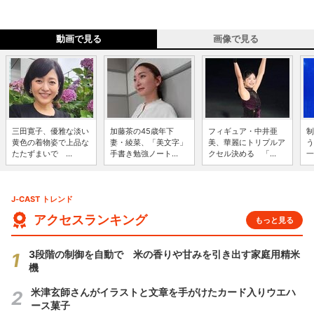
動画で見る
画像で見る
三田寛子、優雅な淡い
加藤茶の45歳年下
フィギュア・中井亜
制
黄色の着物姿で上品な
妻・綾菜、「美文字」
美、華麗にトリプルア
う
たたずまいで ...
手書き勉強ノート...
クセル決める 「...
一
J-CAST トレンド
アクセスランキング
もっと見る
3段階の制御を自動で 米の香りや甘みを引き出す家庭用精米
機
米津玄師さんがイラストと文章を手がけたカード入りウエハ
ース菓子