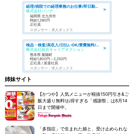
経理/病院での経理事務のお仕事/即日勤務可/車通勤可/経理/一般事務
＞
株式会社パソナ
福岡県 北九州市
時給1,380円
正社員
スポンサー：求人ボックス
検品・検査/高収入/日払いOK/寮費無料/日勤/20・30・40代活躍中
＞
株式会社綜合キャリアオプション
熊本県 菊陽町
時給1,800円～2,250円
正社員 / 派遣社員
スポンサー：求人ボックス
姉妹サイト
【かつや】人気メニューが税抜150円引き&ご
飯大盛り無料!お得すぎる「感謝祭」は8月14
日まで開催中。
「多指症」で生まれた娘と、受け止められな