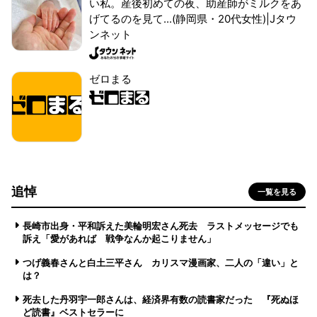
い私。産後初めての夜、助産師がミルクをあ
げてるのを見て...(静岡県・20代女性)|Jタウ
ンネット
ゼロまる
追悼
一覧を見る
長崎市出身・平和訴えた美輪明宏さん死去 ラストメッセージでも
訴え「愛があれば 戦争なんか起こりません」
つげ義春さんと白土三平さん カリスマ漫画家、二人の「違い」と
は？
死去した丹羽宇一郎さんは、経済界有数の読書家だった 『死ぬほ
ど読書』ベストセラーに