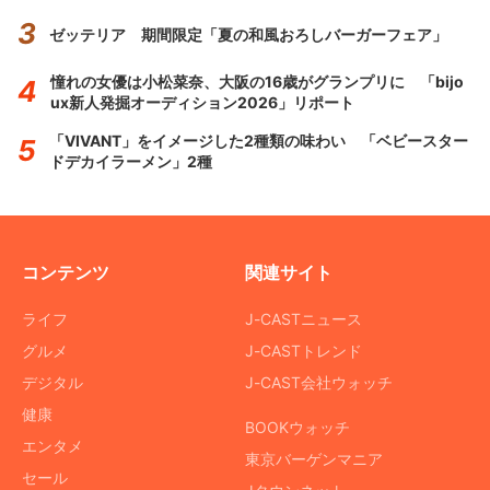
ゼッテリア 期間限定「夏の和風おろしバーガーフェア」
憧れの女優は小松菜奈、大阪の16歳がグランプリに 「bijo
ux新人発掘オーディション2026」リポート
「VIVANT」をイメージした2種類の味わい 「ベビースター
ドデカイラーメン」2種
コンテンツ
関連サイト
ライフ
J-CASTニュース
グルメ
J-CASTトレンド
デジタル
J-CAST会社ウォッチ
健康
BOOKウォッチ
エンタメ
東京バーゲンマニア
セール