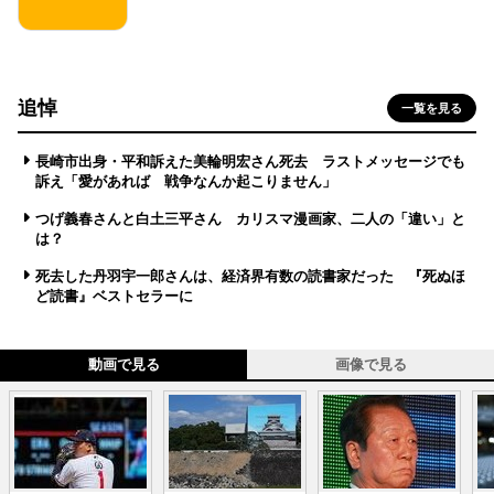
追悼
一覧を見る
長崎市出身・平和訴えた美輪明宏さん死去 ラストメッセージでも
訴え「愛があれば 戦争なんか起こりません」
つげ義春さんと白土三平さん カリスマ漫画家、二人の「違い」と
は？
死去した丹羽宇一郎さんは、経済界有数の読書家だった 『死ぬほ
ど読書』ベストセラーに
動画で見る
画像で見る