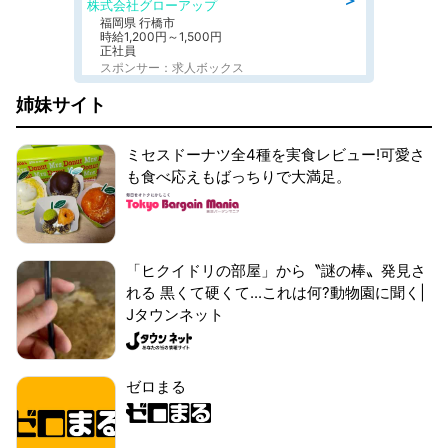
株式会社グローアップ
福岡県 行橋市
時給1,200円～1,500円
正社員
スポンサー：求人ボックス
姉妹サイト
ミセスドーナツ全4種を実食レビュー!可愛さ
も食べ応えもばっちりで大満足。
「ヒクイドリの部屋」から〝謎の棒〟発見さ
れる 黒くて硬くて...これは何?動物園に聞く|
Jタウンネット
ゼロまる