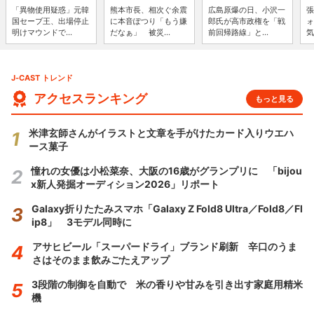
「異物使用疑惑」元韓
熊本市長、相次ぐ余震
広島原爆の日、小沢一
張
国セーブ王、出場停止
に本音ぽつり「もう嫌
郎氏が高市政権を「戦
ォ
明けマウンドで...
だなぁ」 被災...
前回帰路線」と...
気
J-CAST トレンド
アクセスランキング
もっと見る
米津玄師さんがイラストと文章を手がけたカード入りウエハ
ース菓子
憧れの女優は小松菜奈、大阪の16歳がグランプリに 「bijou
x新人発掘オーディション2026」リポート
Galaxy折りたたみスマホ「Galaxy Z Fold8 Ultra／Fold8／Fl
ip8」 3モデル同時に
アサヒビール「スーパードライ」ブランド刷新 辛口のうま
さはそのまま飲みごたえアップ
3段階の制御を自動で 米の香りや甘みを引き出す家庭用精米
機