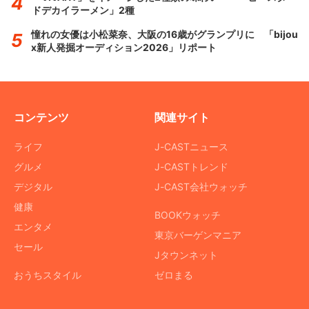
ドデカイラーメン」2種
憧れの女優は小松菜奈、大阪の16歳がグランプリに 「bijou
x新人発掘オーディション2026」リポート
コンテンツ
関連サイト
ライフ
J-CASTニュース
グルメ
J-CASTトレンド
デジタル
J-CAST会社ウォッチ
健康
BOOKウォッチ
エンタメ
東京バーゲンマニア
セール
Jタウンネット
おうちスタイル
ゼロまる