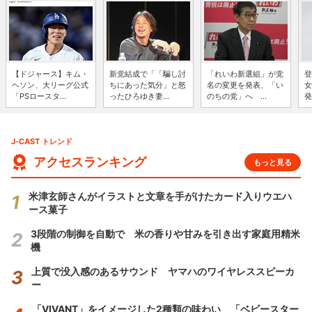
【ドジャース】キム・
新党結成で「「騙し討
「れいわ新選組」が党
登
ヘソン、大リーグ公式
ちにあった気分」と怒
名の変更を発表、「い
女
「PSロースタ...
ったひろゆき妻...
のちの党」へ ...
発
J-CAST トレンド
アクセスランキング
もっと見る
米津玄師さんがイラストと文章を手がけたカード入りウエハ
ース菓子
3段階の制御を自動で 米の香りや甘みを引き出す家庭用精米
機
上質で没入感のあるサウンド ヤマハのワイヤレススピーカ
ー
「VIVANT」をイメージした2種類の味わい 「ベビースター