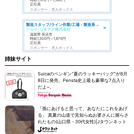
正社員
スポンサー：求人ボックス
製造スタッフ/ライン作業/工場・製造系 エンジン部品の機械加工/未経験可/昼食代無料
＞
ジェイ-コネクト株式会社
滋賀県 長浜市
時給1,500円～1,875円
正社員
スポンサー：求人ボックス
姉妹サイト
Suicaのペンギン"夏のラッキーバッグ"が8月
8日に発売。Pensta史上最も豪華な7点入り
だよ~。
「孫にあげると思って、あなたにこれをあげ
る」 真夏の山道で見知らぬお婆さんに握らさ
れたもの(山口県・30代女性)|Jタウンネット