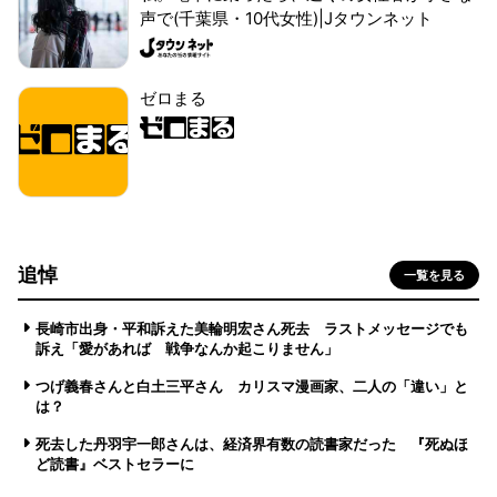
声で(千葉県・10代女性)|Jタウンネット
ゼロまる
追悼
一覧を見る
長崎市出身・平和訴えた美輪明宏さん死去 ラストメッセージでも
訴え「愛があれば 戦争なんか起こりません」
つげ義春さんと白土三平さん カリスマ漫画家、二人の「違い」と
は？
死去した丹羽宇一郎さんは、経済界有数の読書家だった 『死ぬほ
ど読書』ベストセラーに