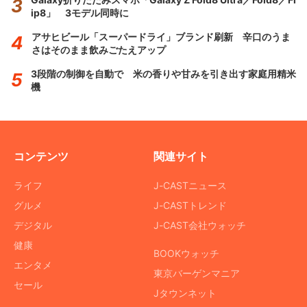
ip8」 3モデル同時に
アサヒビール「スーパードライ」ブランド刷新 辛口のうま
さはそのまま飲みごたえアップ
3段階の制御を自動で 米の香りや甘みを引き出す家庭用精米
機
コンテンツ
関連サイト
ライフ
J-CASTニュース
グルメ
J-CASTトレンド
デジタル
J-CAST会社ウォッチ
健康
BOOKウォッチ
エンタメ
東京バーゲンマニア
セール
Jタウンネット