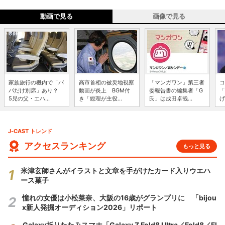
動画で見る
画像で見る
家族旅行の機内で「パ
高市首相の被災地視察
「マンガワン」第三者
コ
パだけ別席」あり？
動画が炎上 BGM付
委報告書の編集者「G
「
5児の父・エハ...
き「総理が主役...
氏」は成田卓哉...
げ
J-CAST トレンド
アクセスランキング
もっと見る
米津玄師さんがイラストと文章を手がけたカード入りウエハ
ース菓子
憧れの女優は小松菜奈、大阪の16歳がグランプリに 「bijou
x新人発掘オーディション2026」リポート
Galaxy折りたたみスマホ「Galaxy Z Fold8 Ultra／Fold8／Fl