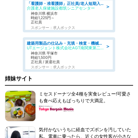
「看護師・准看護師」正社員/老人短期入所施設
＞
介護老人保健施設都筑シニアセンター
神奈川県 横浜市
時給1,225円～
正社員
スポンサー：求人ボックス
建築用製品の仕込み・充填・検査・機械操作/寮完備/日払い/工場・製造
＞
UTエージェント株式会社AGT南関東第二CU
神奈川県 平塚市
時給1,500円
正社員 / 派遣社員
スポンサー：求人ボックス
姉妹サイト
ミセスドーナツ全4種を実食レビュー!可愛さ
も食べ応えもばっちりで大満足。
気付かないうちに経血でズボンを汚していた
私。電車に乗ったら、近くの女性客が小さな