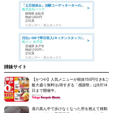
「土日祝休み」治験コーディネーターのお仕事/未経験OK
＞
株式会社パソナ
静岡県 浜松市
時給1,600円
正社員
スポンサー：求人ボックス
日払いOKで即日収入/キッチンスタッフ/「原付免許必須」デリバリー業務など、自己成長可能な幅広い仕事に挑戦!髪型自由&ピアス・ネイルOK/茨城県/水戸市
＞
肉メシ 水戸店
茨城県 水戸市
時給1,100円～
正社員
スポンサー：求人ボックス
姉妹サイト
【かつや】人気メニューが税抜150円引き&ご
飯大盛り無料!お得すぎる「感謝祭」は8月14
日まで開催中。
道の真ん中で歩けなくなった所を抱えて移動