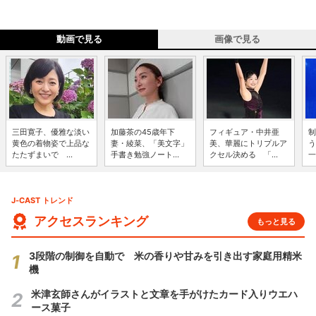
動画で見る
画像で見る
三田寛子、優雅な淡い
加藤茶の45歳年下
フィギュア・中井亜
制
黄色の着物姿で上品な
妻・綾菜、「美文字」
美、華麗にトリプルア
う
たたずまいで ...
手書き勉強ノート...
クセル決める 「...
一
J-CAST トレンド
アクセスランキング
もっと見る
3段階の制御を自動で 米の香りや甘みを引き出す家庭用精米
機
米津玄師さんがイラストと文章を手がけたカード入りウエハ
ース菓子