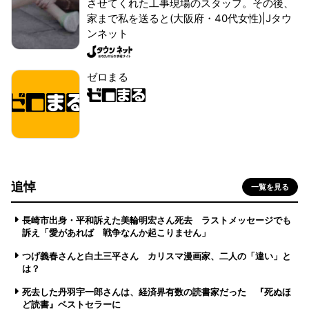
させてくれた工事現場のスタッフ。その後、
家まで私を送ると(大阪府・40代女性)|Jタウ
ンネット
ゼロまる
追悼
一覧を見る
長崎市出身・平和訴えた美輪明宏さん死去 ラストメッセージでも
訴え「愛があれば 戦争なんか起こりません」
つげ義春さんと白土三平さん カリスマ漫画家、二人の「違い」と
は？
死去した丹羽宇一郎さんは、経済界有数の読書家だった 『死ぬほ
ど読書』ベストセラーに