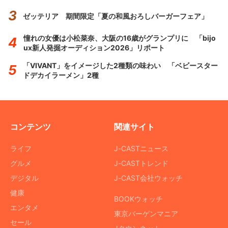
ゼッテリア 期間限定「夏の和風おろしバーガーフェア」
憧れの女優は小松菜奈、大阪の16歳がグランプリに 「bijo
ux新人発掘オーディション2026」リポート
「VIVANT」をイメージした2種類の味わい 「ベビースター
ドデカイラーメン」2種
コンテンツ
関連サイト
ライフ
J-CASTニュース
グルメ
J-CASTトレンド
デジタル
J-CAST会社ウォッチ
健康
BOOKウォッチ
エンタメ
東京バーゲンマニア
セール