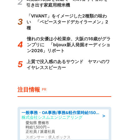
引き出す家庭用精米機
「VIVANT」をイメージした2種類の味わ
い 「ベビースタードデカイラーメン」2
種
憧れの女優は小松菜奈、大阪の16歳がグラ
ンプリに 「bijoux新人発掘オーディショ
ン2026」リポート
上質で没入感のあるサウンド ヤマハのワ
イヤレススピーカー
注目情報
PR
一般事務・OA事務/事務&軽作業時給1500円土日祝休み各種社保完備
＞
株式会社シスムエンジニアリング
愛知県 豊橋市
時給1,500円～
正社員 / 派遣社員
スポンサー：求人ボックス