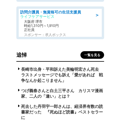
訪問介護員・無資格可の生活支援員
＞
ライフケアサービス
大阪府 堺市
時給1,310円～1,910円
正社員
スポンサー：求人ボックス
追悼
一覧を見る
長崎市出身・平和訴えた美輪明宏さん死去
ラストメッセージでも訴え「愛があれば 戦
争なんか起こりません」
つげ義春さんと白土三平さん カリスマ漫画
家、二人の「違い」とは？
死去した丹羽宇一郎さんは、経済界有数の読
書家だった 『死ぬほど読書』ベストセラー
に