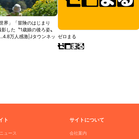
世界」「冒険のはじまり
が撮影した〝1歳娘の後ろ姿〟
ゼロまる
..4.8万人感激|Jタウンネッ
イト
サイトについて
Tニュース
会社案内