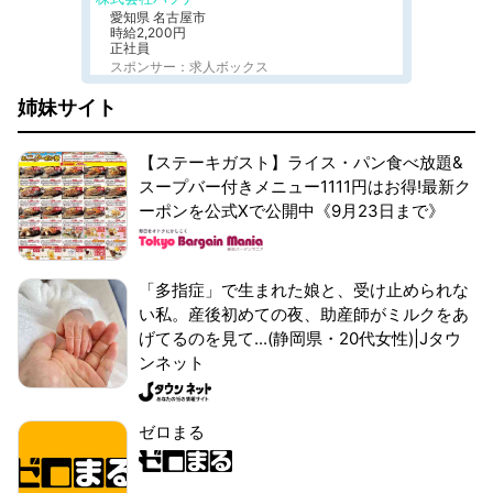
愛知県 名古屋市
時給2,200円
正社員
スポンサー：求人ボックス
姉妹サイト
【ステーキガスト】ライス・パン食べ放題&
スープバー付きメニュー1111円はお得!最新ク
ーポンを公式Xで公開中《9月23日まで》
「多指症」で生まれた娘と、受け止められな
い私。産後初めての夜、助産師がミルクをあ
げてるのを見て...(静岡県・20代女性)|Jタウ
ンネット
ゼロまる