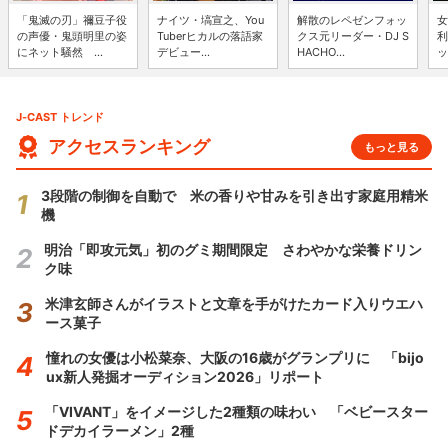
「鬼滅の刃」禰豆子役
ナイツ・塙宣之、You
解散のレペゼンフォッ
女
の声優・鬼頭明里の姿
Tuberヒカルの落語家
クス元リーダー・DJ S
利
にネット騒然 ...
デビュー...
HACHO...
ッ
J-CAST トレンド
アクセスランキング
もっと見る
3段階の制御を自動で 米の香りや甘みを引き出す家庭用精米
機
明治「即攻元気」初のグミ期間限定 さわやかな栄養ドリン
ク味
米津玄師さんがイラストと文章を手がけたカード入りウエハ
ース菓子
憧れの女優は小松菜奈、大阪の16歳がグランプリに 「bijo
ux新人発掘オーディション2026」リポート
「VIVANT」をイメージした2種類の味わい 「ベビースター
ドデカイラーメン」2種