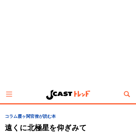
コラム
霞ヶ関官僚が読む本
遠くに北極星を仰ぎみて