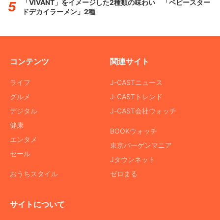
「VIVANT」をイメージした2種類の味わい 「ベビースター
ドデカイラーメン」2種
コンテンツ
関連サイト
ライフ
J-CASTニュース
グルメ
J-CASTトレンド
デジタル
J-CAST会社ウォッチ
健康
BOOKウォッチ
エンタメ
東京バーゲンマニア
セール
Jタウンネット
おうちスタイル
ゼロまる
サイトについて