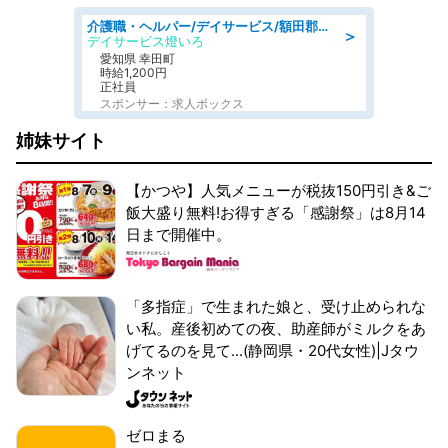
介護職・ヘルパー/デイサービス/額田郡幸田町/JR東海道本線 幸田/愛知県
＞
デイサービス燈いろ
愛知県 幸田町
時給1,200円
正社員
スポンサー：求人ボックス
姉妹サイト
【かつや】人気メニューが税抜150円引き&ご
飯大盛り無料!お得すぎる「感謝祭」は8月14
日まで開催中。
「多指症」で生まれた娘と、受け止められな
い私。産後初めての夜、助産師がミルクをあ
げてるのを見て...(静岡県・20代女性)|Jタウ
ンネット
ゼロまる