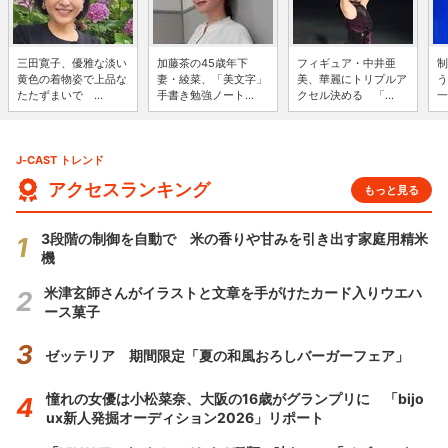
三田寛子、優雅な淡い
加藤茶の45歳年下
フィギュア・中井亜
制
黄色の着物姿で上品な
妻・綾菜、「美文字」
美、華麗にトリプルア
う
たたずまいで ...
手書き勉強ノート...
クセル決める 「...
一
J-CAST トレンド
アクセスランキング
もっと見る
3段階の制御を自動で 米の香りや甘みを引き出す家庭用精米
機
米津玄師さんがイラストと文章を手がけたカード入りウエハ
ース菓子
ゼッテリア 期間限定「夏の和風おろしバーガーフェア」
憧れの女優は小松菜奈、大阪の16歳がグランプリに 「bijo
ux新人発掘オーディション2026」リポート