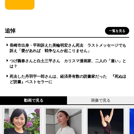
追悼
一覧を見る
長崎市出身・平和訴えた美輪明宏さん死去 ラストメッセージでも
訴え「愛があれば 戦争なんか起こりません」
つげ義春さんと白土三平さん カリスマ漫画家、二人の「違い」と
は？
死去した丹羽宇一郎さんは、経済界有数の読書家だった 『死ぬほ
ど読書』ベストセラーに
動画で見る
画像で見る