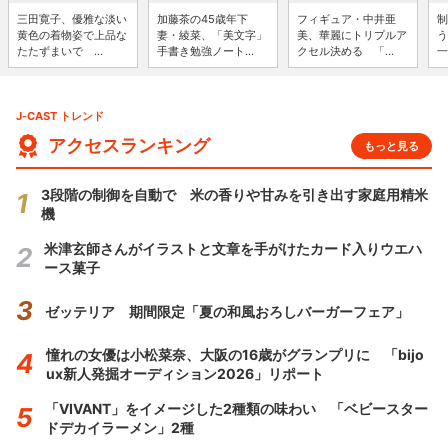
三田寛子、優雅な淡い
加藤茶の45歳年下
フィギュア・中井亜
制
黄色の着物姿で上品な
妻・綾菜、「美文字」
美、華麗にトリプルア
う
たたずまいで ...
手書き勉強ノート...
クセル決める 「...
一
J-CAST トレンド
アクセスランキング
もっと見る
3段階の制御を自動で 米の香りや甘みを引き出す家庭用精米
機
米津玄師さんがイラストと文章を手がけたカード入りウエハ
ース菓子
ゼッテリア 期間限定「夏の和風おろしバーガーフェア」
憧れの女優は小松菜奈、大阪の16歳がグランプリに 「bijo
ux新人発掘オーディション2026」リポート
「VIVANT」をイメージした2種類の味わい 「ベビースター
ドデカイラーメン」2種