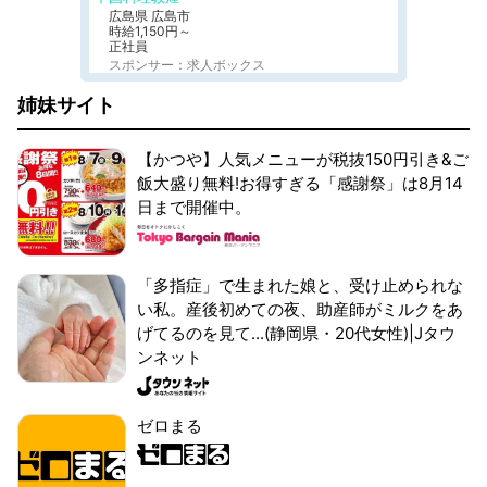
広島県 広島市
時給1,150円～
正社員
スポンサー：求人ボックス
姉妹サイト
【かつや】人気メニューが税抜150円引き&ご
飯大盛り無料!お得すぎる「感謝祭」は8月14
日まで開催中。
「多指症」で生まれた娘と、受け止められな
い私。産後初めての夜、助産師がミルクをあ
げてるのを見て...(静岡県・20代女性)|Jタウ
ンネット
ゼロまる