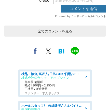
全てのコメントを見る
検品・検査/高収入/日払いOK/日勤/20・30・40代活躍中/製造 工場
＞
株式会社綜合キャリアオプション
熊本県 菊陽町
時給1,800円～2,250円
正社員 / 派遣社員
スポンサー：求人ボックス
ホールスタッフ/「未経験者さん&バイトデビューも大歓迎」残業ほぼなし×1日3時間〜勤務OK!フォロー体制も充実/広島県/広島市南区
＞
中国料理敦煌