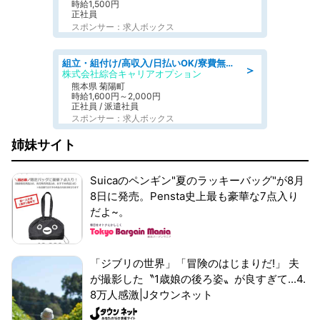
時給1,500円
正社員
スポンサー：求人ボックス
組立・組付け/高収入/日払いOK/寮費無料/交替制/20・30・40代活躍中
＞
株式会社綜合キャリアオプション
熊本県 菊陽町
時給1,600円～2,000円
正社員 / 派遣社員
スポンサー：求人ボックス
姉妹サイト
Suicaのペンギン"夏のラッキーバッグ"が8月
8日に発売。Pensta史上最も豪華な7点入り
だよ~。
「ジブリの世界」「冒険のはじまりだ!」 夫
が撮影した〝1歳娘の後ろ姿〟が良すぎて...4.
8万人感激|Jタウンネット