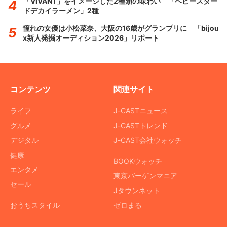
「VIVANT」をイメージした2種類の味わい 「ベビースター
ドデカイラーメン」2種
憧れの女優は小松菜奈、大阪の16歳がグランプリに 「bijou
x新人発掘オーディション2026」リポート
コンテンツ
関連サイト
ライフ
J-CASTニュース
グルメ
J-CASTトレンド
デジタル
J-CAST会社ウォッチ
健康
BOOKウォッチ
エンタメ
東京バーゲンマニア
セール
Jタウンネット
おうちスタイル
ゼロまる