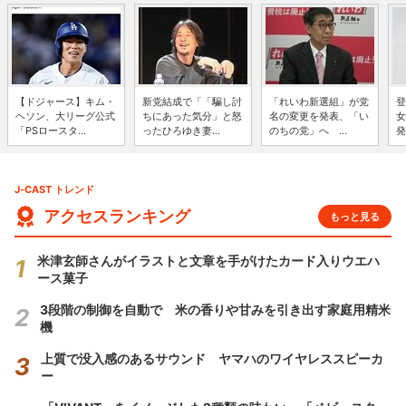
【ドジャース】キム・
新党結成で「「騙し討
「れいわ新選組」が党
登
ヘソン、大リーグ公式
ちにあった気分」と怒
名の変更を発表、「い
女
「PSロースタ...
ったひろゆき妻...
のちの党」へ ...
発
J-CAST トレンド
アクセスランキング
もっと見る
米津玄師さんがイラストと文章を手がけたカード入りウエハ
ース菓子
3段階の制御を自動で 米の香りや甘みを引き出す家庭用精米
機
上質で没入感のあるサウンド ヤマハのワイヤレススピーカ
ー